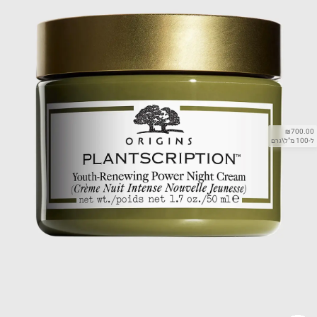
₪700.00
ל-100 מ"ל\גרם