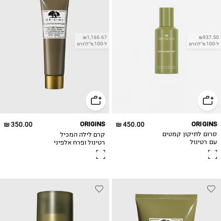
₪1,166.67
₪937.50
ל-100 מ"ל\גרם
ל-100 מ"ל\גרם
350.00 ₪
ORIGINS
450.00 ₪
ORIGINS
קרם לילה המכיל
סרום לתיקון קמטים
רטינול ופרח אלפיני
עם רטינול
Plantscription
Retinol Night
Moisturizer With
Alpine Flower