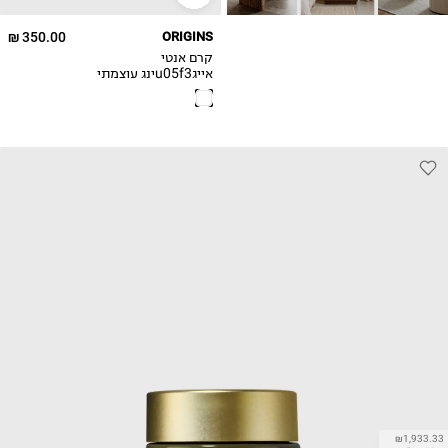
350.00 ₪
ORIGINS
קרם אנטי
אייגu05f3ינג עוצמתי
עם מקדם הגנה SPF
25
₪1,933.33
ל-100 מ"ל\גרם