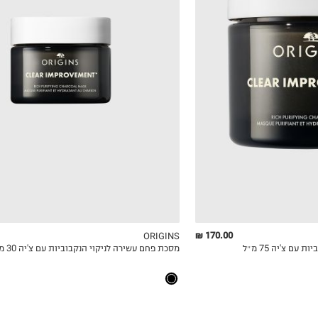
₪283.33
ל-100 מ"ל\גרם
170.00 ₪
ORIGINS
ם צ'יה 75 מ״ל
מסכת פחם עשירה לניקוי הנקבוביות עם צ'יה 30 מ״ל
ICKVIEW
MY LIST
QUICKVIEW