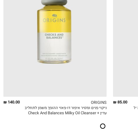
OneSize
140.00 ₪
85.00 ₪
ORIGINS
ניקוי פנים ומסיר איפור דו-פאזי ההופך משמן לתחליב
QUICKVIEW
MY LIST
QU
עדין Check And Balances Milky Oil Cleanser +
Makeup