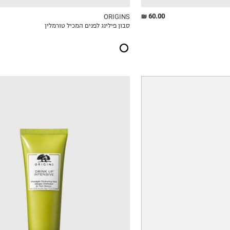
60.00 ₪
ORIGINS
סבון פילינג לפנים המכיל טורמלין
ICKVIEW
MY LIST
QUICKVIEW
₪76.67
₪180.00
ל-100 מ"ל\גרם
ל-100 מ"ל\גרם