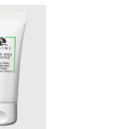
₪120.00
ל-100 מ"ל\גרם