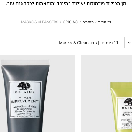
הן מכילות פורמולות יעילות במיוחד ומותאמות לכל דאגת עור.
דף הבית
מותגים
ORIGINS
MASKS & CLEANSERS
הכניסו מייל
Masks & Cleansers
הרשמה
11
פריטים
|
אני רוצה לקבל מטרמינל איקס מידע ופרסום על הטבות,
עדכונים וקולקציות חדשות באמצעי התקשרות
והטכנולוגיה השונים כגון: דוא"ל/ סמס/ וואטסאפ ועוד.
ידוע לי כי באפשרותי לבטל את ההסכמה בכל עת באיזור
האישי או בפנייה לsupport@terminalx.com. למידע
נוסף על אופן השימוש במידע האישי ראו את
מדיניות
הפרטיות.
216.67
₪180.00
ל-100 מ"ל\גרם
ל-100 מ"ל\גרם