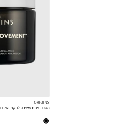
₪226.67
ל-100 מ"ל\גרם
ORIGINS
מסכת פחם עשירה לניקוי הנקבוביות ע
MY LIST