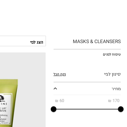
MASKS & CLEANSERS
טיפוח לפנים
סינון לפי
נקה הכל
מחיר
₪
60
₪
170
₪216.67
ל-100 מ"ל\גרם