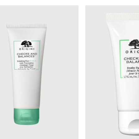
180.00
₪153.33
ל-100 מ"ל\גרם
ל-100 מ"ל\גרם