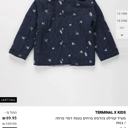
12-18M
18-24M
2Y
3Y
4Y
5Y
6Y
7Y
8Y
LAST CALL
החל מ -
TERMINAL X KIDS
69.95 ₪
מעיל קווילט בהדפס פרחים בטנת דמוי פרווה
/ בנות
139.90 ₪