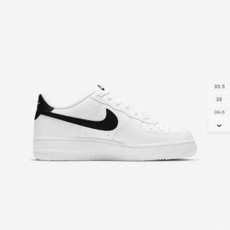
35.5
36
36.5
37.5
38
38.5
39
40