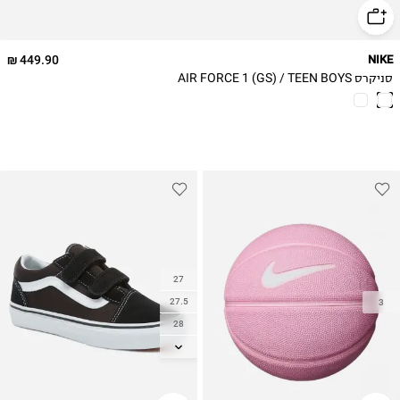
449.90 ₪
NIKE
סניקרס AIR FORCE 1 (GS) / TEEN BOYS
27
27.5
3
28
29
30
30.5