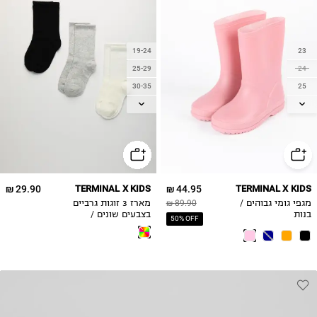
19-24
23
25-29
24
30-35
25
26
36-39
27
28
29
30
29.90 ₪
TERMINAL X KIDS
44.95 ₪
TERMINAL X KIDS
31
מגפי גומי גבוהים /
89.90 ₪
מארז 3 זוגות גרביים
32
בנות
בצבעים שונים /
50% OFF
ילדים