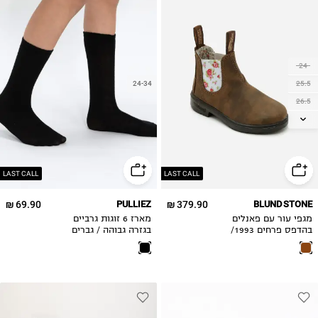
24
25.5
24-34
26.5
28
29
30.5
32
LAST CALL
LAST CALL
33
69.90 ₪
PULLIEZ
379.90 ₪
BLUNDSTONE
34.5
מגפי עור עם פאנלים
מארז 6 זוגות גרביים
35.5
בהדפס פרחים 1993/
בגזרה גבוהה / גברים
בנות