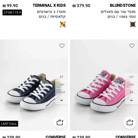
99.90 ₪
TERMINAL X KIDS
379.90 ₪
BLUNDSTONE
8Y
34.5
מגפי עור עם פאנלים
מארז 3 טישרטים
2 FOR 119.9
9Y
35.5
גומי 1563 / בנים
קלאסיות / בנים
10Y
11-12Y
13-14Y
27
27
28
28
28.5
29
29
30
30
31
31
32
31.5
33
LAST CALL
32
34
239.90 ₪
CONVERSE
239.90 ₪
CONVERSE