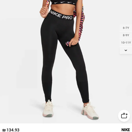
6-7Y
8-9Y
10-11Y
12-13
14
134.93 ₪
NIKE