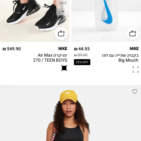
36.5
37.5
38
38.5
39
40
549.90 ₪
NIKE
44.93 ₪
NIKE
בקבוק שתייה עם לוגו
סניקרס Air Max
59.90 ₪
270 / TEEN BOYS
Big Mouth
25% OFF