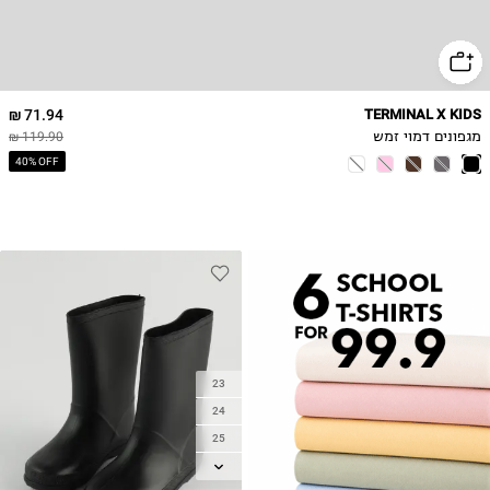
71.94 ₪
TERMINAL X KIDS
מגפונים דמוי זמש
119.90 ₪
40% OFF
23
24
25
26