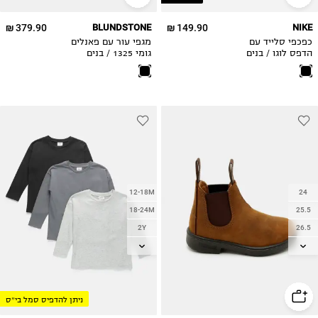
33
379.90 ₪
BLUNDSTONE
149.90 ₪
NIKE
34.5
כפכפי סלייד עם
מגפי עור עם פאנלים
35.5
הדפס לוגו / בנים
גומי 1325 / בנים
12-18M
24
18-24M
25.5
2Y
26.5
3Y
28
4Y
29
5Y
30.5
ניתן להדפיס סמל בי״ס
6Y
32
7Y
33