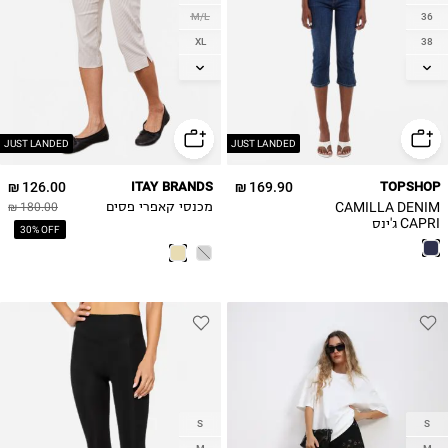
M/L
36
XL
38
40
2XL
42
JUST LANDED
JUST LANDED
126.00 ₪
ITAY BRANDS
169.90 ₪
TOPSHOP
CAMILLA DENIM
מכנסי קאפרי פסים
180.00 ₪
CAPRI ג'ינס
30% OFF
S
S