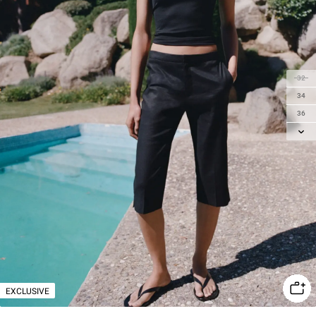
32
34
36
38
40
42
EXCLUSIVE