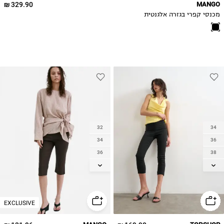
329.90 ₪
MANGO
מכנסי קפרי בגזרה אלגנטית
32
34
34
36
36
38
38
40
40
42
42
EXCLUSIVE