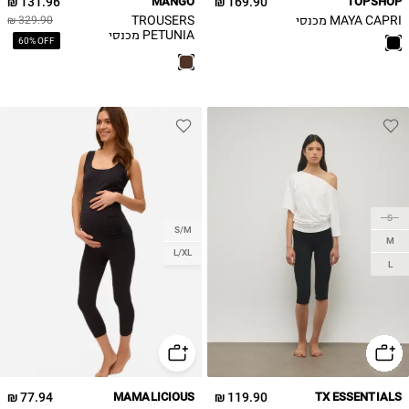
131.96 ₪
MANGO
169.90 ₪
TOPSHOP
MAYA CAPRI מכנסי
TROUSERS
329.90 ₪
PETUNIA מכנסי
60% OFF
קאפרי
S
S/M
M
L/XL
L
77.94 ₪
MAMALICIOUS
119.90 ₪
TX ESSENTIALS