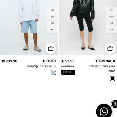
28
XS
29
S
30
M
31
L
32
XL
33
34
36
299.90 ₪
DICKIES
51.96 ₪
TERMINAL X
38
טייץ בייקר בשילוב
129.90 ₪
ג'ינס בגזרה קלאסית
40
כפתור
60% OFF
Chat on WhatsApp