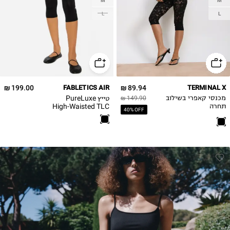
M
M
L
L
199.00 ₪
FABLETICS AIR
89.94 ₪
TERMINAL X
טייץ PureLuxe
מכנסי קאפרי בשילוב
149.90 ₪
High-Waisted TLC
תחרה
40% OFF
Capri