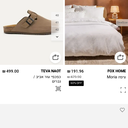
40
41
OneSize
42
43
44
45
46
47
499.00 ₪
TEVA NAOT
191.96 ₪
FOX HOME
ציפה Moria
479.90 ₪
כפכפי עור אביב /
גברים
60% OFF