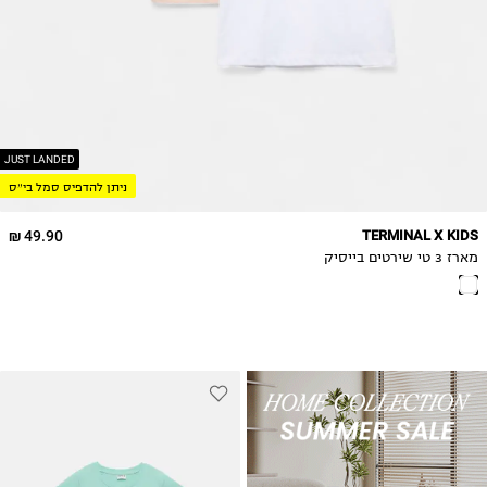
10Y
11-12Y
13-14Y
15-16
17-18
JUST LANDED
ניתן להדפיס סמל בי״ס
49.90 ₪
TERMINAL X KIDS
מארז 3 טי שירטים בייסיק