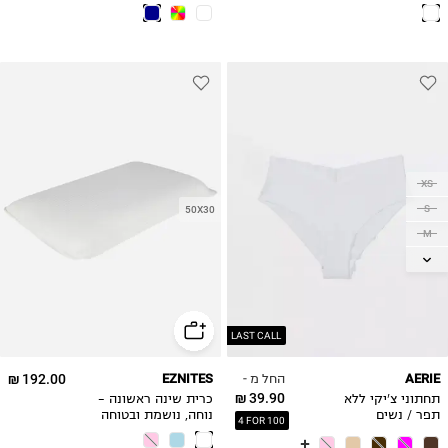
100 מ״ל דגם Sage
גברים
XS
S
50X30
M
L
XL
2XL
LAST CALL
החל מ -
192.00 ₪
EZNITES
AERIE
39.90 ₪
תחתוני צ'יקי ללא
כרית שינה ראשונה –
תפר / נשים
נוחה, נושמת ובטוחה
4 FOR 100