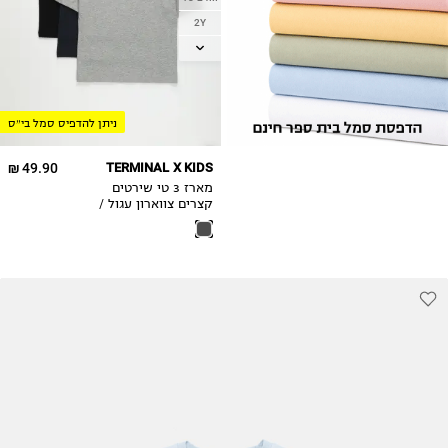
2Y
3Y
4Y
5Y
ניתן להדפיס סמל בי״ס
6Y
7Y
49.90 ₪
TERMINAL X KIDS
8Y
מארז 3 טי שירטים
9Y
קצרים צווארון עגול /
בנים
10Y
11-12Y
13-14Y