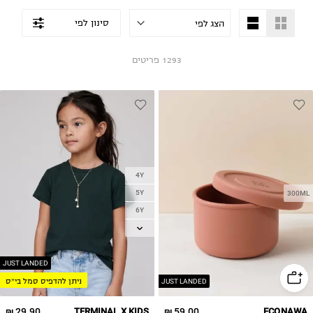
סינון לפי
1293
פריטים
4Y
5Y
300ML
6Y
7Y
8Y
9Y
JUST LANDED
ניתן להדפיס סמל בי״ס
10Y
JUST LANDED
11-12Y
29.90 ₪
TERMINAL X KIDS
59.00 ₪
ECONAWA