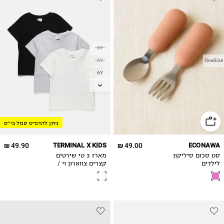
4Y
5Y
OneSize
6Y
7Y
8Y
9Y
ניתן להדפיס סמל בי״ס
10Y
11-12Y
49.90 ₪
TERMINAL X KIDS
49.00 ₪
ECONAWA
13-14Y
סט סכום סיליקון
מארז 3 טי שירטים
15-16
לילדים
קצרים צווארון וי /
בנות
17-18