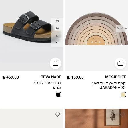
35
36
OneSize
37
38
39
40
41
42
469.00 ₪
TEVA NAOT
159.00 ₪
MEKUPELET
קשתות עץ קשת בענן
כפכפי עור שחר /
JABADABADO
נשים