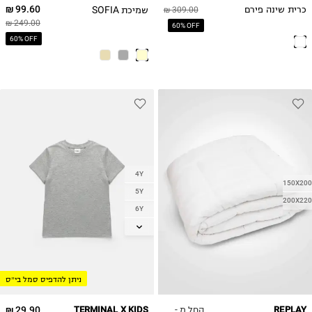
99.60 ₪
שמיכת SOFIA
כרית שינה פירם
309.00 ₪
249.00 ₪
60% OFF
60% OFF
4Y
150X200
5Y
200X220
6Y
7Y
8Y
9Y
ניתן להדפיס סמל בי״ס
10Y
11-12Y
החל מ -
29.90 ₪
TERMINAL X KIDS
REPLAY