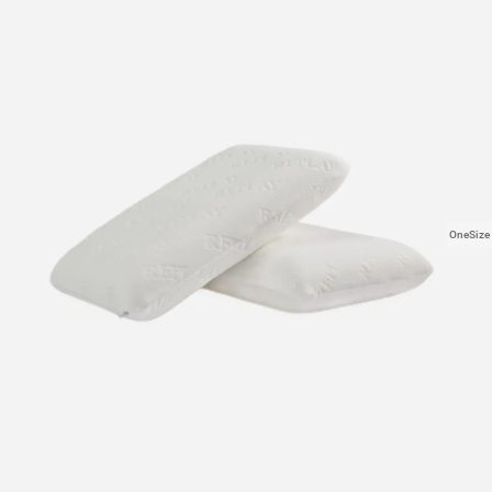
OneSize