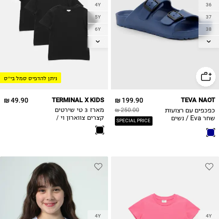
4Y
36
5Y
37
6Y
38
7Y
39
8Y
40
9Y
41
ניתן להדפיס סמל בי״ס
10Y
11-12Y
49.90 ₪
TERMINAL X KIDS
199.90 ₪
TEVA NAOT
13-14Y
כפכפים עם רצועות
250.00 ₪
מארז 3 טי שירטים
15-16
שחר Eva / נשים
קצרים צווארון וי /
SPECIAL PRICE
בנות
17-18
4Y
4Y