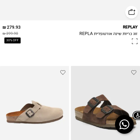
279.93 ₪
REPLAY
זוג כריות שינה אורטופדית REPLA
399.90 ₪
30% OFF
40
41
42
Chat on WhatsApp
43
44