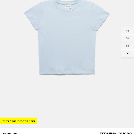
4Y
5Y
6Y
7Y
8Y
9Y
10Y
11-12Y
13-14Y
15-16
17-18
ניתן להדפיס סמל בי״ס