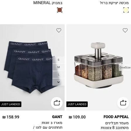
מכסה יציקת ברזל
במבוק MINERAL
3.9 ליטר HERITAGE
S
M
OneSize
L
XL
2XL
JUST LANDED
JUST LANDED
158.99 ₪
GANT
109.00 ₪
FOOD APPEAL
מעמד תבלינים
מארז 3 זוגות
מסתובב 8 צנצנות
תחתונים עם לוגו /