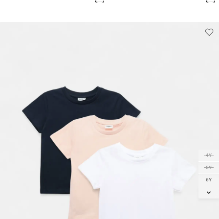
4Y
5Y
6Y
7Y
8Y
9Y