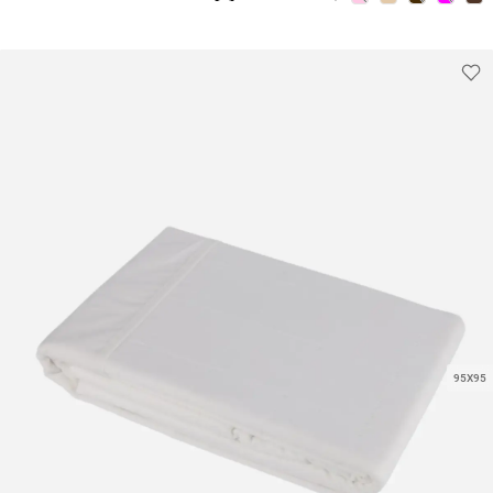
95X95