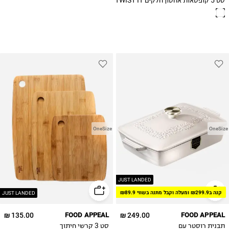
סט 5 קופסאות אחסון חלקים TWIST IT
OneSize
OneSize
JUST LANDED
קנה ב₪299.9 ומעלה וקבל מתנה בשווי ₪89.9
JUST LANDED
135.00 ₪
FOOD APPEAL
249.00 ₪
FOOD APPEAL
תבנית רוסטר עם
סט 3 קרשי חיתוך