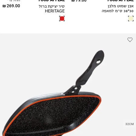
79.00 ₪
269.00 ₪
סיר יציקת ברזל
אבן שמוט מלבן
HERITAGE
30*38 ס״מ למאפה
ביתי
32CM