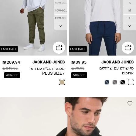
40W-30L
S
40W-32L
M
42W-30L
L
42W-32L
XL
44W-30L
2XL
44W-32L
46W-30L
LAST CALL
LAST CALL
46W-32L
209.94 ₪
JACK AND JONES
39.95 ₪
JACK AND JONES
48W-32L
מכנסי דגמ״ח עם גומי
טי שירט עם שרוולים
79.90 ₪
349.90 ₪
50W-32L
/ PLUS SIZE
ארוכים
40% OFF
50% OFF
52W-32L
54W-32L