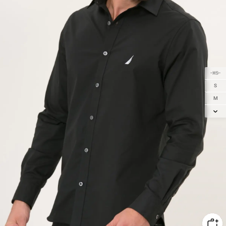
XS
S
M
L
XL
2XL
3XL