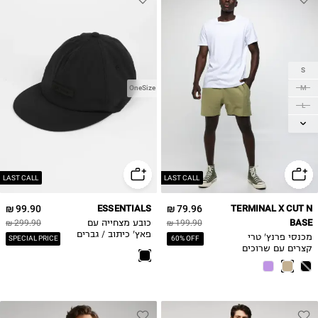
S
M
OneSize
L
XL
LAST CALL
LAST CALL
99.90 ₪
ESSENTIALS
79.96 ₪
TERMINAL X CUT N
BASE
199.90 ₪
כובע מצחייה עם
299.90 ₪
פאץ' כיתוב / גברים
מכנסי פרנץ' טרי
SPECIAL PRICE
60% OFF
קצרים עם שרוכים