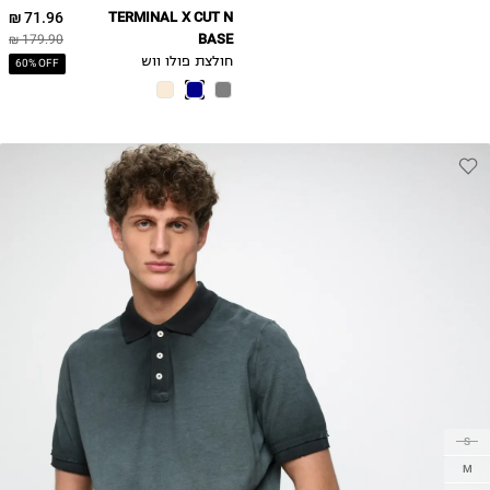
71.96 ₪
TERMINAL X CUT N
BASE
179.90 ₪
חולצת פולו ווש
60% OFF
S
M