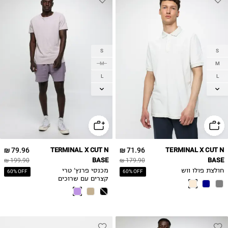
S
S
M
M
L
L
XL
XL
79.96 ₪
TERMINAL X CUT N
71.96 ₪
TERMINAL X CUT N
BASE
BASE
199.90 ₪
179.90 ₪
חולצת פולו ווש
מכנסי פרנץ' טרי
60% OFF
60% OFF
קצרים עם שרוכים