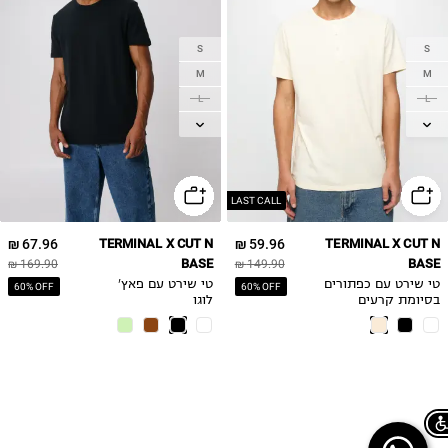
S
S
M
M
L
L
XL
XL
LAST CALL
67.96 ₪
TERMINAL X CUT N
59.96 ₪
TERMINAL X CUT N
BASE
BASE
169.90 ₪
149.90 ₪
טי שירט עם כפתורים
טי שירט עם פאץ'
60% OFF
60% OFF
בסיומת קרעים
לוגו