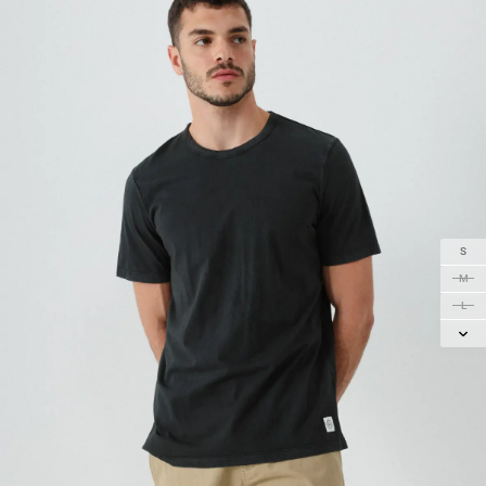
S
M
L
XL