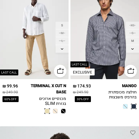
S
XS
M
S
L
M
L
XL
XL
2XL
LAST CALL
EXCLUSIVE
LAST CALL
99.96 ₪
TERMINAL X CUT N
174.93 ₪
MANGO
BASE
חולצה מכופתרת
249.90 ₪
249.90 ₪
בהדפס משבצות
מכנסיים ארוכים
60% OFF
30% OFF
בגזרת SLIM