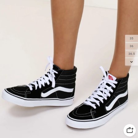
35
36
36.5
37
38
38.5
39
40
41
42
42.5
43
44