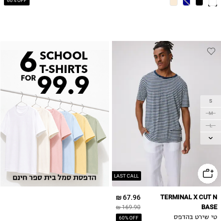
60% OFF
S
M
L
XL
LAST CALL
67.96 ₪
TERMINAL X CUT N
BASE
169.90 ₪
טי שירט בהדפס
60% OFF