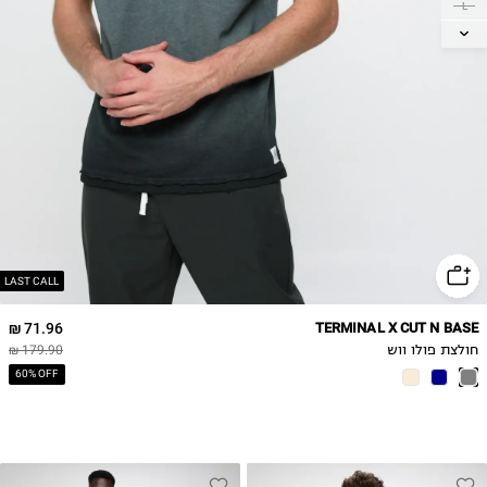
L
XL
LAST CALL
71.96 ₪
TERMINAL X CUT N BASE
חולצת פולו ווש
179.90 ₪
60% OFF