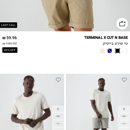
LAST CALL
59.96 ₪
TERMINAL X CUT N BASE
טי שירט בייסיק
149.90 ₪
60% OFF
S
S
M
M
L
L