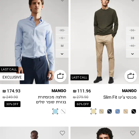
XS
36
S
38
M
40
L
42
XL
44
46
2XL
LAST CALL
EXCLUSIVE
48
LAST CALL
174.93 ₪
MANGO
111.96 ₪
MANGO
מכנסי צ'ינו Slim Fit
279.90 ₪
חולצה מכופתרת
249.90 ₪
בגזרת סופר סלים
30% OFF
60% OFF