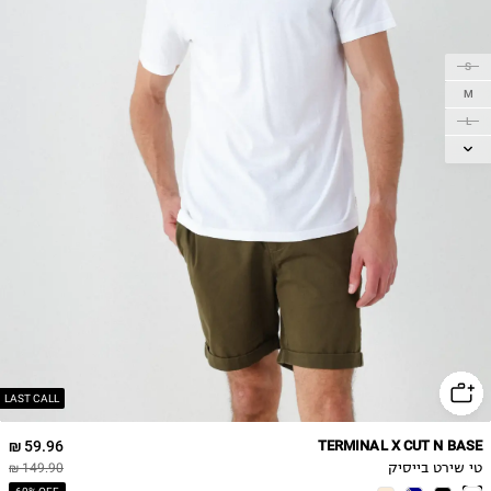
S
M
L
XL
LAST CALL
59.96 ₪
TERMINAL X CUT N BASE
טי שירט בייסיק
149.90 ₪