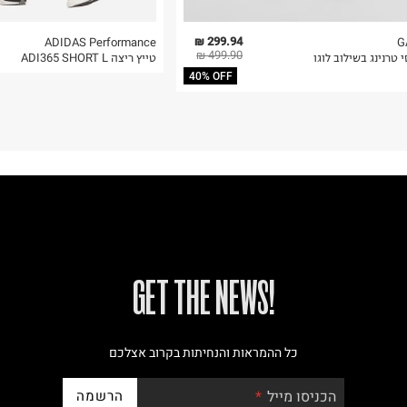
299.94 ₪
ADIDAS Performance
G
499.90 ₪
 טרנינג בשילוב לוגו
טייץ ריצה ADI365 SHORT L
40% OFF
!GET THE NEWS
כל ההמראות והנחיתות בקרוב אצלכם
הרשמה
הכניסו מייל