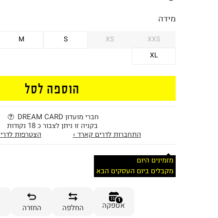
מידה
M
S
XS
XXS
XL
הוספה לסל
חברי מועדון DREAM CARD
בקניה זו ניתן לצבור כ 18 נקודות
התחברות לדרים קארד ›
הצטרפות לדרים
מזמינים היום
מקבלים ביום העסקים הבא
1
אספקה
החלפה
החזרה