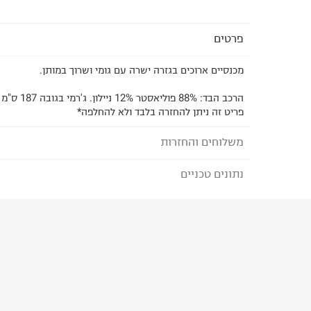
פרטים
מכנסיים ארוכים בגזרה ישרה עם גומי ושרוך במותן.
הרכב הבד: 88% פוליאסטר 12% ניילון. ג'רמי בגובה 187 ס"מ ולובש מידה L
פריט זה ניתן להחזרה בלבד ולא להחלפה*
משלוחים והחזרות
נתונים טכניים
לבחירת בשיטת המשלוח המתאימה לכם,
נא ללחוץ כאן
הזמנתם והתחרטתם?
הרכב בד/חומר
:
88% פוליאסטר 12% ניילון
₪) לזמן מוגבל! חינם בהזמנות מעל 500 ₪.
לפרטים נא
ארץ ייצור
:
סין
ניתן גם להחזיר את החבילה דרך דואר ישראל ללא תשל
הוראות כביסה
כאן
.
לפני החזרת החבילה, חשוב להדביק את מדבקת הגוביי