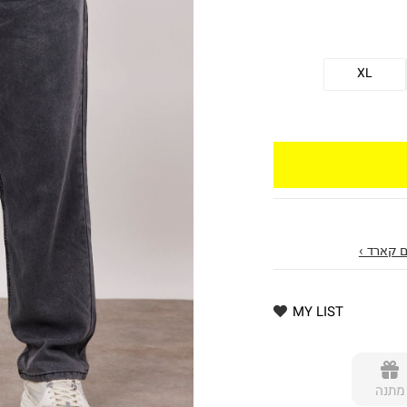
XL
 קארד ›
MY LIST
מתנה