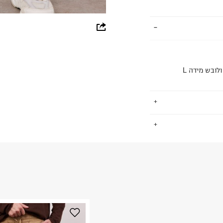
whatsapp
facebook
pinterest
copy link
.
החזרות / החלפות בקליק עם שליח עד הבית ב-14.9 ₪ (במקום ב-19.9
 ללחוץ כאן
.
ום.
למידע נא ללחוץ
נא על גבי החבילה