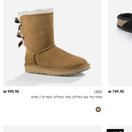
36
37
38
39
40
41
999.90 ₪
749.90 ₪
UGG
מגפי עור עם בשילוב צמר בשילוב קשרים / נשים
QUICKVIEW
MY LIST
QU