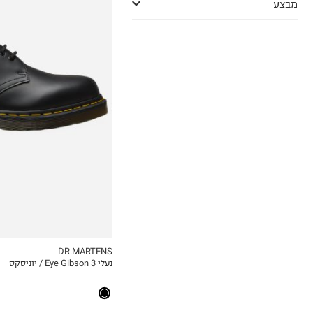
מבצע
36
37
38
39
40
41
DR.MARTENS
נעלי 3 Eye Gibson / יוניסקס
MY LIST