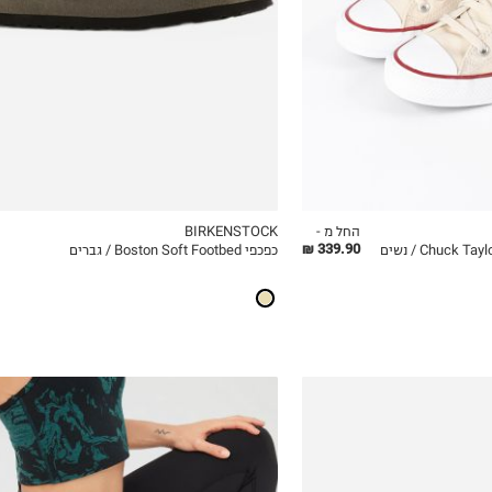
44
45
46
החל מ -
BIRKENSTOCK
339.90 ₪
כפכפי Boston Soft Footbed / גברים
ICKVIEW
MY LIST
QUICKVIEW