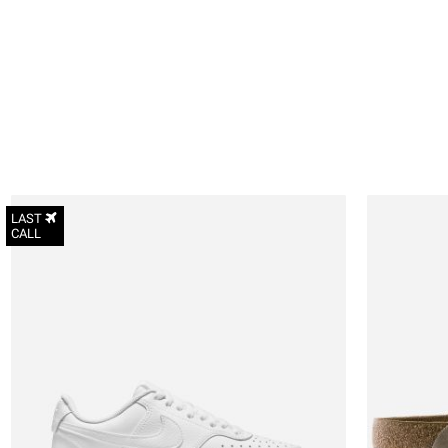
LAST
CALL
35.5
36
36.5
37.5