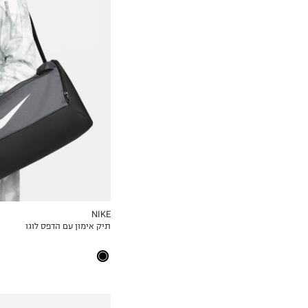
OneSize
NIKE
תיק אימון עם הדפס לוגו
MY LIST