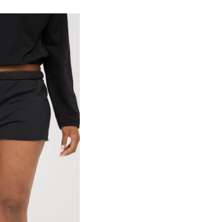
XS
S
M
L
XL