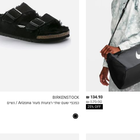
36
37
38
39
40
41
134.93 ₪
BIRKENSTOCK
179.90 ₪
כפכפי שעם שתי רצועות מעור Arizona / נשים
ICKVIEW
MY LIST
QUICKVIEW
25% OFF