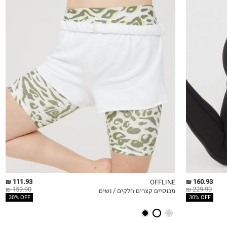
XS
S
M
L
XL
111.93 ₪
160.93 ₪
OFFLINE
159.90 ₪
229.90 ₪
מכנסיים קצרים חלקים / נשים
QUICKVIEW
MY LIST
QU
30% OFF
30% OFF