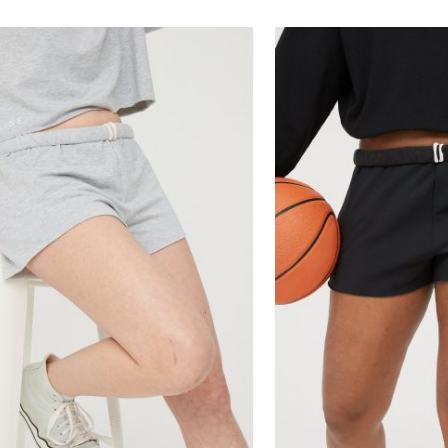
XS
S
M
L
XL