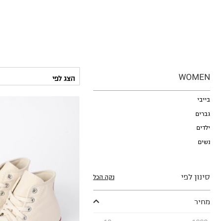
WOMEN
בייבי
גברים
ילדים
נשים
35
סינון לפי
נקה הכל
36
36.5
מחיר
37