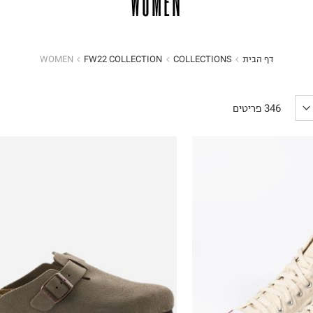
WOMEN
דף הבית
COLLECTIONS
FW22 COLLECTION
WOMEN
הכניסו מייל
הרשמה
346
פריטים
אני רוצה לקבל מטרמינל איקס מידע ופרסום על הטבות,
עדכונים וקולקציות חדשות באמצעי התקשרות
והטכנולוגיה השונים כגון: דוא"ל/ סמס/ וואטסאפ ועוד.
ידוע לי כי באפשרותי לבטל את ההסכמה בכל עת באיזור
האישי או בפנייה לsupport@terminalx.com. למידע
נוסף על אופן השימוש במידע האישי ראו את
מדיניות
הפרטיות.
40
41
42
43