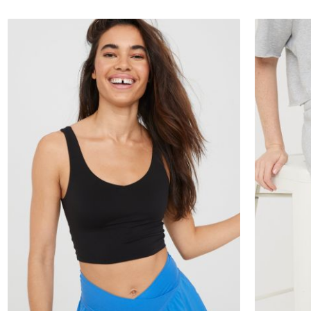
XXS
XS
S
M
L
XL
2XL