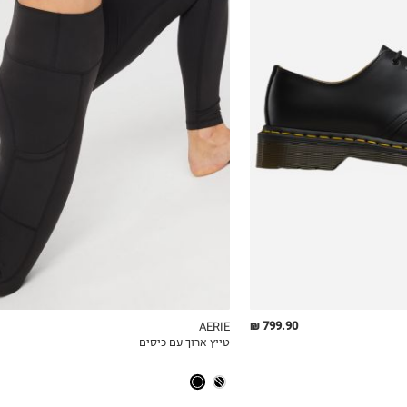
XS
S
M
L
XL
799.90 ₪
AERIE
טייץ ארוך עם כיסים
ICKVIEW
MY LIST
QUICKVIEW