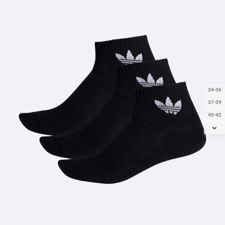
34-36
37-39
40-42
43-45
46-48