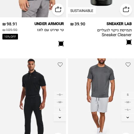
SUSTAINABLE
98.91 ₪
UNDER ARMOUR
39.90 ₪
SNEAKER LAB
תמיסת ניקוי לנעליים
טי שירט עם לוגו
109.90 ₪
Sneaker Cleaner
10% OFF
S
S
M
M
L
L
XL
XL
2XL
2XL