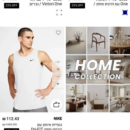
One עם הדפס מותג /
Victori One / גברים
25% OFF
25% OFF
גברים
S
M
L
XL
2XL
3XL
4XL
112.43 ₪
NIKE
גופיית אימון עם
149.90 ₪
הדפס מותג Dri-FIT