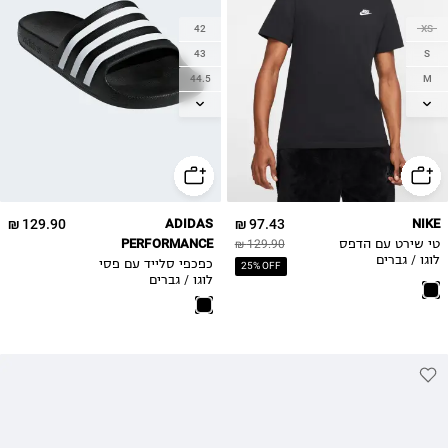
42
XS
43
S
44.5
M
46
L
47
XL
2XL
48.5
3XL
4XL
129.90 ₪
ADIDAS
97.43 ₪
NIKE
PERFORMANCE
טי שירט עם הדפס
129.90 ₪
לוגו / גברים
כפכפי סלייד עם פסי
25% OFF
לוגו / גברים