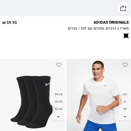
59.90 ₪
ADIDAS ORIGINALS
מארז 3 גרביים נמוכים עם לוגו / גברים
34-38
XS
38-42
S
42-46
M
L
46-50
XL
2XL