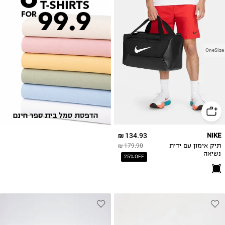
OneSize
134.93 ₪
NIKE
תיק אימון עם ידית
179.90 ₪
נשיאה
25% OFF