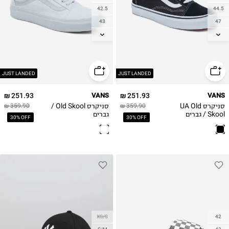
42.5
44.5
43
47
44
48
44.5
49
45
50
46
JUST LANDED
JUST LANDED
47
251.93 ₪
VANS
251.93 ₪
VANS
48
סניקרס UA Old
סניקרס Old Skool /
359.90 ₪
359.90 ₪
49
Skool / גברים
גברים
30% OFF
30% OFF
50
XS/S
42