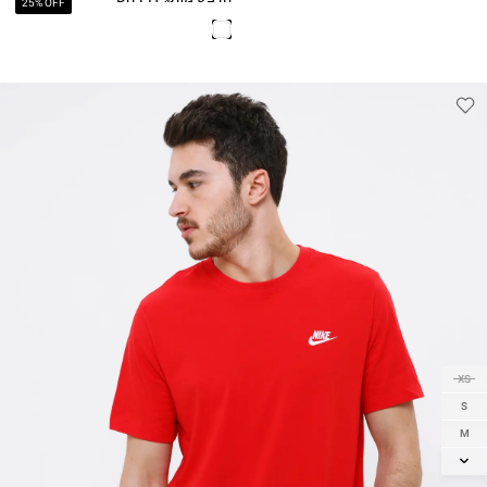
25% OFF
XS
S
M
L