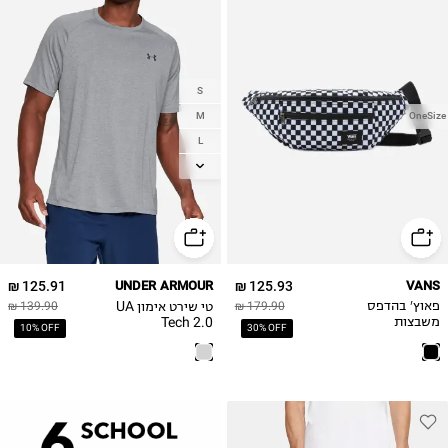
S
M
OneSize
L
XL
2XL
125.91 ₪
UNDER ARMOUR
125.93 ₪
VANS
טי שירט אימון UA
פאוץ' בהדפס
179.90 ₪
139.90 ₪
Tech 2.0
משבצות
10% OFF
30% OFF