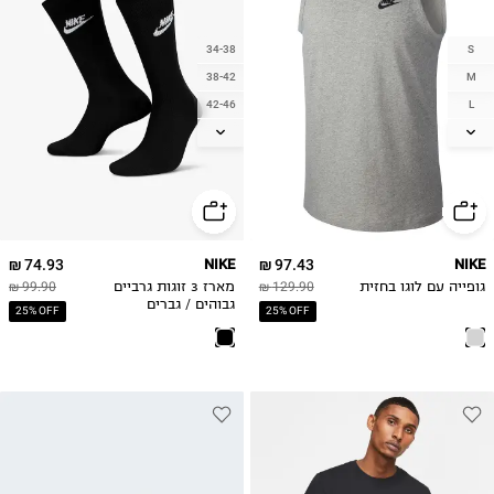
34-38
S
38-42
M
42-46
L
XL
46-50
2XL
3XL
4XL
74.93 ₪
NIKE
97.43 ₪
NIKE
גופייה עם לוגו בחזית
129.90 ₪
מארז 3 זוגות גרביים
99.90 ₪
גבוהים / גברים
25% OFF
25% OFF