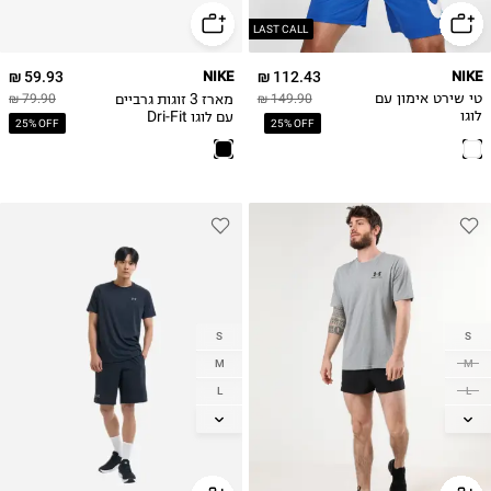
3XL
LAST CALL
4XL
59.93 ₪
NIKE
112.43 ₪
NIKE
מארז 3 זוגות גרביים
טי שירט אימון עם
149.90 ₪
79.90 ₪
עם לוגו Dri-Fit
לוגו
25% OFF
25% OFF
S
S
M
M
L
L
XL
XL
2XL
2XL