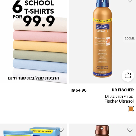
200ML
64.90 ₪
DR FISCHER
ספריי תחליבי, Dr
Fischer Ultrasol
high protection
sunscreen lotion
spray SPF50,
200ML