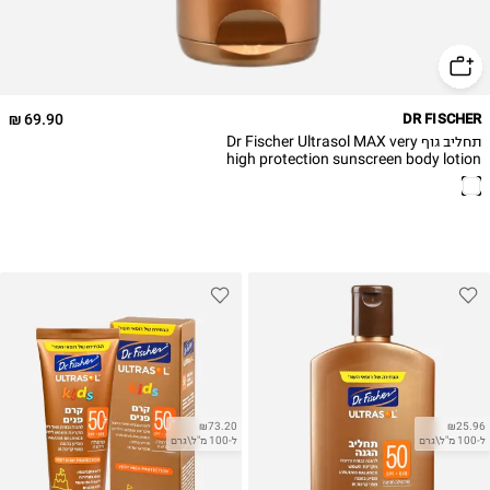
69.90 ₪
DR FISCHER
תחליב גוף Dr Fischer Ultrasol MAX very
high protection sunscreen body lotion
SPF+50,200ML
₪73.20
₪25.96
ל-100 מ"ל\גרם
ל-100 מ"ל\גרם