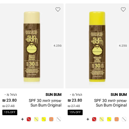
4.25G
4.25G
החל מ -
החל מ -
SUN BUM
SUN BUM
23.80 ₪
23.80 ₪
שפתון לחות SPF 30
שפתון לחות SPF 30
Sun Bum Original
Sun Bum Original
27.48 ₪
27.48 ₪
SPF 30 Sunscreen
SPF 30 Sunscreen
15% OFF
15% OFF
Lip Balm – Banana
Lip Balm –
4.25 G / 0.15 OZ
Pineapple 4.25 G /
0.15 OZ