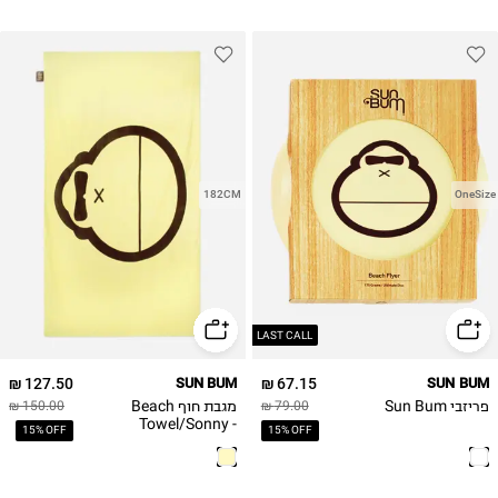
182CM
OneSize
LAST CALL
127.50 ₪
SUN BUM
67.15 ₪
SUN BUM
פריזבי Sun Bum
מגבת חוף Beach
150.00 ₪
79.00 ₪
Towel/Sonny -
15% OFF
15% OFF
Yellow