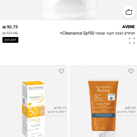
90.75 ₪
AVENE
תחליב הגנה לעור שומני Cleanance Spf50+
121.00 ₪
25% OFF
₪299.75
₪80.50
ל-100 מ"ל\גרם
ל-100 מ"ל\גרם