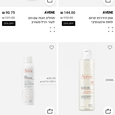
90.75 ₪
AVENE
144.00 ₪
AVENE
אוון הידרנס סרום
תחליב הגנה עם גוון
121.00 ₪
192.00 ₪
לחות אינטנסיבי
לעור רגיל-מעורב
25% OFF
25% OFF
Tinted Fluid
boost Hydrance
BOOST - Hydrating
concentrated
serum
₪30.00
200ML
ל-100 מ"ל\גרם