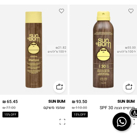
₪21.82
₪55.00
ל-100 מ"ל\גרם
ל-100 מ"ל\גרם
65.45 ₪
SUN BUM
93.50 ₪
SUN BUM
תרסיס הגנה SPF 30
110.00 ₪
שמפו משקם
77.00 ₪
15% OFF
15% OFF
Chat on WhatsApp