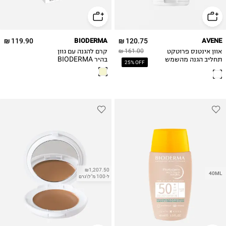
119.90 ₪
BIODERMA
120.75 ₪
AVENE
אוון אינטנס פרוטקט
קרם להגנה עם גוון
161.00 ₪
תחליב הגנה מהשמש
בהיר BIODERMA
25% OFF
PHOTODERM
+SPF50 AVENE
AQUAu00a0
INTENSE
SPF50+
PROTECTION
SPF50
₪1,207.50
40ML
ל-100 מ"ל\גרם