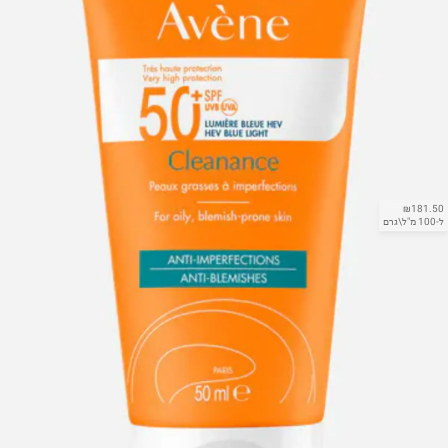
₪181.50
ל-100 מ"ל\גרם