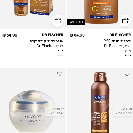
LAST CALL
54.90 ₪
DR FISCHER
64.90 ₪
DR FISCHER
תחליב הגנה 250
אולטרסול קידס קרם
מ״ל, Dr Fischer
פנים Dr Fischer
Ultrasol very high
Ultrasol high
protection face
protection
cream for kids
sunscreen lotion
SPF+50, 75ML
SPF 50 250ML
₪2,090.20
₪27.45
ל-100 מ"ל\גרם
ל-100 מ"ל\גרם