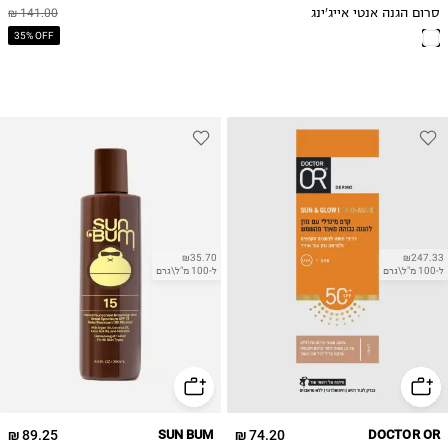
סרום הגנה אנטי אייג'ינג
141.00 ₪
35% OFF
₪35.70
₪247.33
ל-100 מ"ל\גרם
ל-100 מ"ל\גרם
89.25 ₪
SUN BUM
74.20 ₪
DOCTOR OR