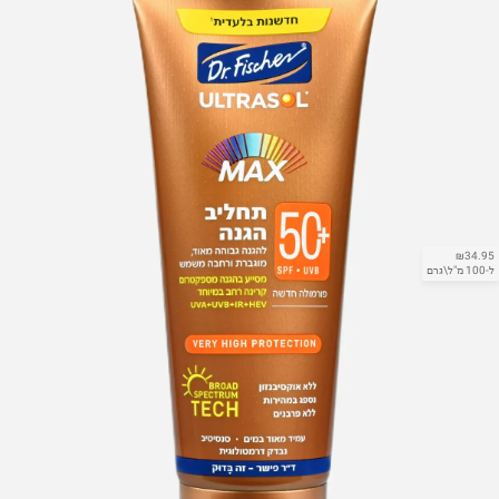
₪34.95
ל-100 מ"ל\גרם