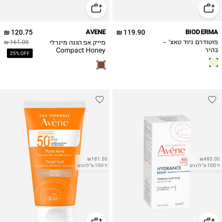
120.75 ₪
AVENE
119.90 ₪
BIODERMA
מייק אפ הגנה מינרלי
פוטודרם ניוד טאצ' -
161.00 ₪
Compact Honey
בהיר
25% OFF
Spf50+ / דבש
₪181.50
₪480.00
ל-100 מ"ל\גרם
ל-100 מ"ל\גרם