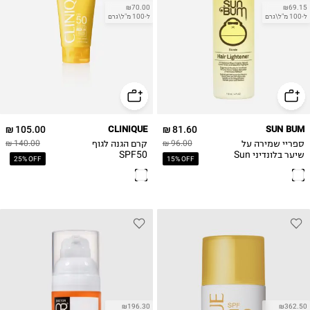
₪70.00
₪69.15
ל-100 מ"ל\גרם
ל-100 מ"ל\גרם
105.00 ₪
CLINIQUE
81.60 ₪
SUN BUM
ספריי שמירה על
קרם הגנה לגוף
140.00 ₪
96.00 ₪
שיער בלונדיני Sun
SPF50
25% OFF
15% OFF
Bum Blonde Hair
Lightener 118 mL /
4 FL OZ
₪196.30
₪362.50