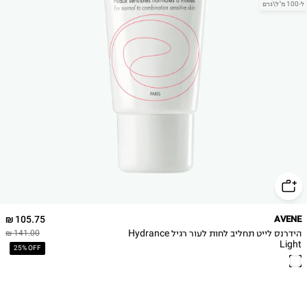
ל-100 מ"ל\גרם
105.75 ₪
AVENE
הידרנס לייט תחליב לחות לעור רגיל Hydrance
141.00 ₪
Light
25% OFF