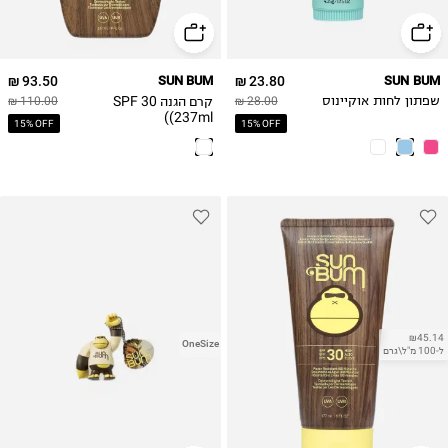
93.50 ₪
SUN BUM
23.80 ₪
SUN BUM
קרם הגנה 30 SPF
שפתון לחות אוקיינוס
28.00 ₪
110.00 ₪
(237ml)
15% OFF
15% OFF
₪45.14
OneSize
ל-100 מ"ל\גרם