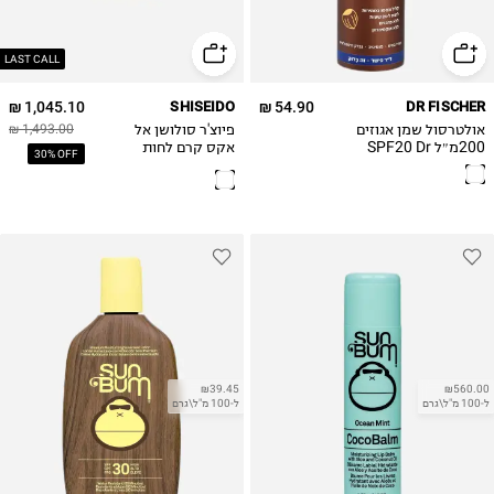
LAST CALL
1,045.10 ₪
SHISEIDO
54.90 ₪
DR FISCHER
אולטרסול שמן אגוזים
פיוצ'ר סולושן אל
1,493.00 ₪
200מ״ל SPF20 Dr
אקס קרם לחות
30% OFF
Fischer Ultrasol
להגנה מקיפה SPF
20 Future Solution
sunscreen oil
LX Total Protective
spray- walnut
Cream
SPF20,200ML
₪39.45
₪560.00
ל-100 מ"ל\גרם
ל-100 מ"ל\גרם