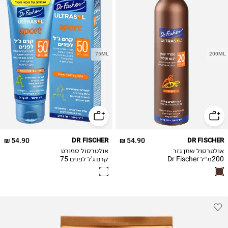
75ML
200ML
54.90 ₪
DR FISCHER
54.90 ₪
DR FISCHER
אולטרסול שמן גזר
אולטרסול ספורט
200מ״ל Dr Fischer
קרם ג'ל לפנים 75
Ultrasol sunscreen
מ״ל Dr Fischer
Ultrasol SPORT
oil spray- Carrot
face cream gel
SPF20 ,200ML
SPF50,75ML