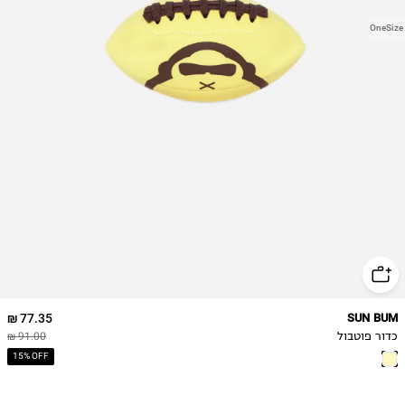
OneSize
77.35 ₪
SUN BUM
כדור פוטבול
91.00 ₪
15% OFF