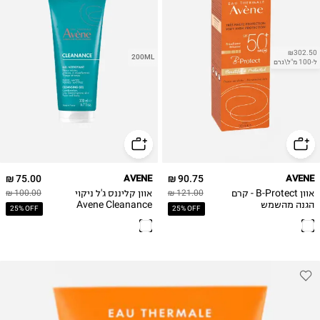
₪302.50
200ML
ל-100 מ"ל\גרם
75.00 ₪
AVENE
90.75 ₪
AVENE
אוון B-Protect - קרם
אוון קליננס ג'ל ניקוי
100.00 ₪
121.00 ₪
הגנה מהשמש
Avene Cleanance
25% OFF
25% OFF
+SPF50 עם גוון
cleansing gel 200
ml
AVENE B
PROTECT SPF50