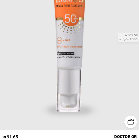
₪305.50
ל-100 מ"ל\גרם
91.65 ₪
DOCTOR OR