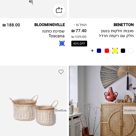
החל מ -
188.00 ₪
BLOOMINGVILLE
BENETTON
77.40 ₪
שמיכת כותנה
מגבות חלקות בנטון
Toscana
חלק עם רקמה חרדל
129.00 ₪
40% OFF
OneSize
OneSize