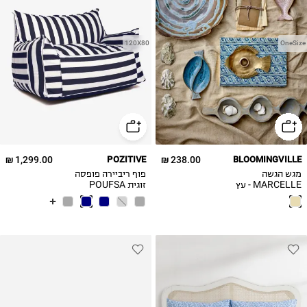
120X80
OneSize
1,299.00 ₪
POZITIVE
238.00 ₪
BLOOMINGVILLE
מגש הגשה
פוף ריביירה פופסה
MARCELLE - עץ
זוגית POUFSA
מנגו טב
COUPLE