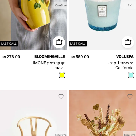
OneSize
1K
LAST CALL
LAST CALL
278.00 ₪
BLOOMINGVILLE
559.00 ₪
VOLUSPA
נר ריחני 1 ק״ג -
קנקן לימון LIMONE
California
- צהוב
Summers
OneSize
OneSize