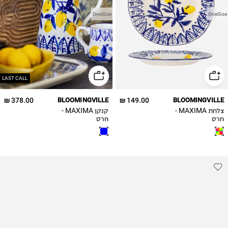
OneSize
OneSize
LAST CALL
378.00 ₪
BLOOMINGVILLE
149.00 ₪
BLOOMINGVILLE
צלחת MAXIMA -
קנקן MAXIMA -
חרס
חרס