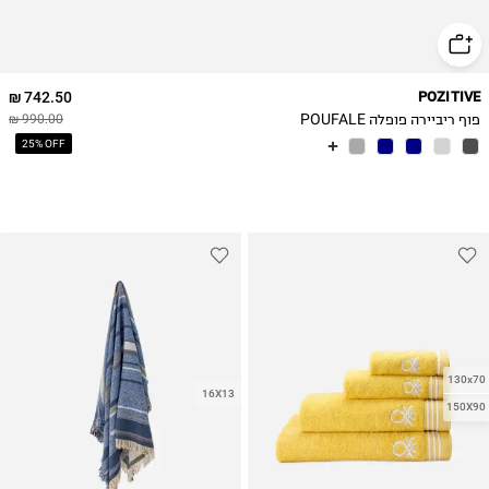
742.50 ₪
POZITIVE
פוף ריביירה פופלה POUFALE
990.00 ₪
25% OFF
130x70
16X13
150X90