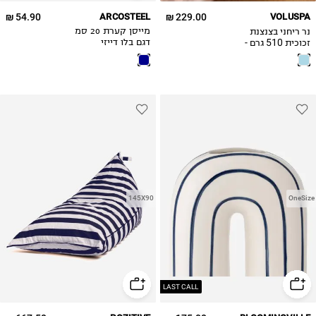
54.90 ₪
ARCOSTEEL
229.00 ₪
VOLUSPA
נר ריחני בצנצנת
מייסן קערת 20 סמ
זכוכית 510 גרם -
דגם בלו דייזי
California
Summers
145X90
OneSize
LAST CALL