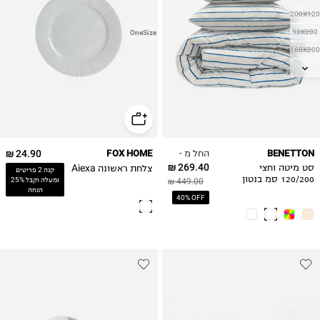
200X120
90X200
OneSize
160X200
200X140
180X200
החל מ -
24.90 ₪
FOX HOME
BENETTON
269.40 ₪
צלחת ראשונה Aiexa
סט מיטה וחצי
קנה 2 פריטים
120/200 סמ בנטון
ומעלה וקבל 25%
449.00 ₪
הנחה
פסים כחול
40% OFF