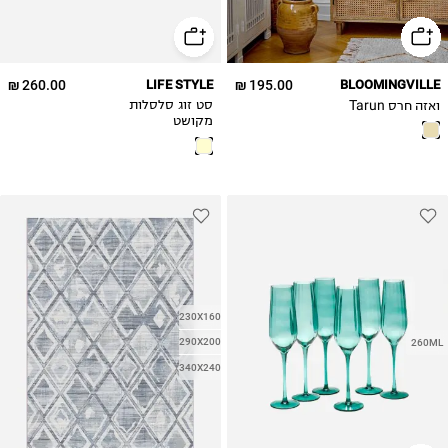
260.00 ₪
LIFE STYLE
195.00 ₪
BLOOMINGVILLE
ואזה חרס Tarun
סט זוג סלסלות
מקושט
230X160
290X200
260ML
340X240