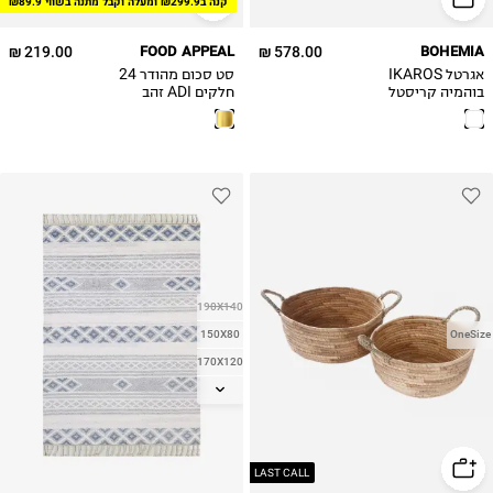
קנה ב₪299.9 ומעלה וקבל מתנה בשווי ₪89.9
219.00 ₪
FOOD APPEAL
578.00 ₪
BOHEMIA
אגרטל IKAROS
סט סכום מהודר 24
בוהמיה קריסטל
חלקים ADI זהב
190X140
150X80
OneSize
170X120
160X230
200X290
340X240
LAST CALL