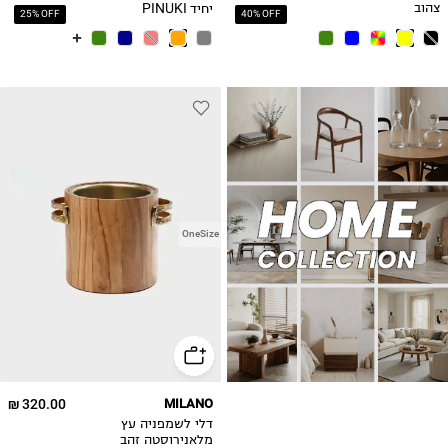
יחיד PINUKI
צהוב
25% OFF
40% OFF
OneSize
320.00 ₪
MILANO
דלי לשמפניה עץ
מלאנירוסטה זהב