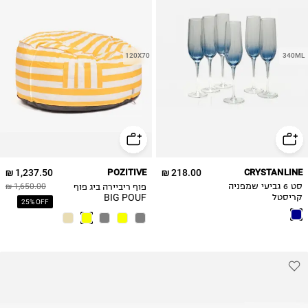
120X70
340ML
1,237.50 ₪
POZITIVE
218.00 ₪
CRYSTANLINE
פוף ריביירה ביג פוף
סט 6 גביעי שמפניה
1,650.00 ₪
BIG POUF
קריסטל
25% OFF