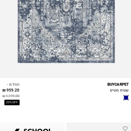
החל מ -
BUYCARPET
959.20 ₪
שטיח מטיס
1,199.00 ₪
20% OFF