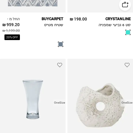
החל מ -
BUYCARPET
198.00 ₪
CRYSTANLINE
959.20 ₪
סט 6 גביעי שמפניה
שטיח מטיס
1,199.00 ₪
20% OFF
OneSize
OneSize