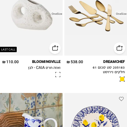
OneSize
OneSize
LAST CALL
110.00 ₪
BLOOMINGVILLE
538.00 ₪
DREAMCHEF
ואזה חרס CAIA - לבן
205183 סט סכום 61
חלקים נירוסט