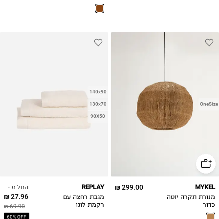
140x90
130x70
OneSize
90X50
החל מ -
REPLAY
299.00 ₪
MYKEL
27.96 ₪
מנורת תקרה יוטה
מגבת רחצה עם
כדור
רקמת לוגו
69.90 ₪
60% OFF