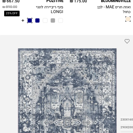
667.50 ₪
POZITIVE
175.00 ₪
BLOOMINGVILLE
ואזה חרס MAE - לבן
פוף ריביירה לונגי
890.00 ₪
כחול
LONGI
25% OFF
230X160
290X200