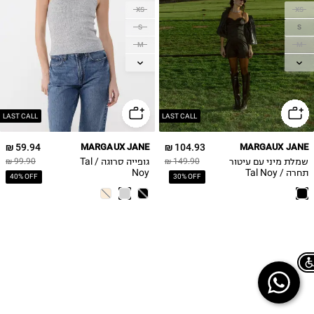
XS
XS
S
S
M
M
L
L
LAST CALL
LAST CALL
59.94 ₪
MARGAUX JANE
104.93 ₪
MARGAUX JANE
שמלת מיני עם עיטור
גופייה סרוגה / Tal
99.90 ₪
149.90 ₪
תחרה / Tal Noy
Noy
40% OFF
30% OFF
Chat on WhatsApp