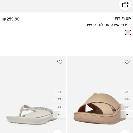
259.90 ₪
FIT FLOP
כפכפי אצבע עם לוגו / נשים
36
36
37
37
38
38
39
39
40
40
41
41