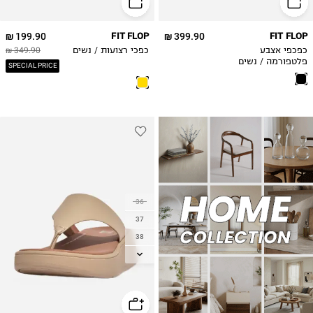
42
42
199.90 ₪
FIT FLOP
399.90 ₪
FIT FLOP
כפכפי אצבע
כפכי רצועות / נשים
349.90 ₪
פלטפורמה / נשים
SPECIAL PRICE
36
37
38
39
40
41
42