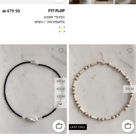
479.90 ₪
FIT FLOP
כפכפי אצבע
פלטפורמה / נשים
38CM
42CM
35CM
32CM
35CM
LAST CALL