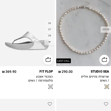
36
37
35CM
38
39
40
41
42
LAST CALL
369.90 ₪
FIT FLOP
290.00 ₪
STUDIO SEA
שרשרת פנינים אליס
כפכפי אצבע
/ נשים
פלטפורמה / נשים