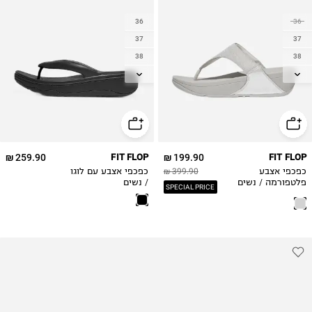
36
36
37
37
38
38
39
39
40
40
41
41
42
42
259.90 ₪
FIT FLOP
199.90 ₪
FIT FLOP
כפכפי אצבע
399.90 ₪
כפכפי אצבע עם לוגו
פלטפורמה / נשים
/ נשים
SPECIAL PRICE