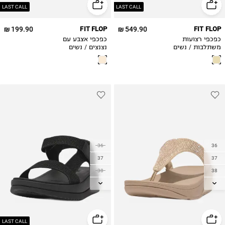
42
42
LAST CALL
LAST CALL
199.90 ₪
FIT FLOP
549.90 ₪
FIT FLOP
כפכפי רצועות
כפכפי אצבע עם
משתלבות / נשים
נצנצים / נשים
36
36
37
37
38
38
39
39
40
40
41
41
42
42
LAST CALL