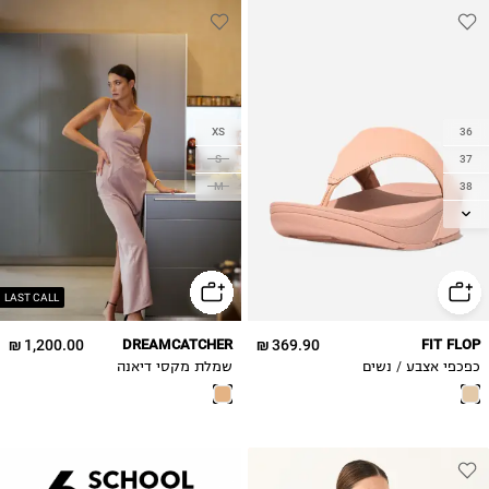
XS
36
S
37
38
M
39
40
41
42
LAST CALL
1,200.00 ₪
DREAMCATCHER
369.90 ₪
FIT FLOP
כפכפי אצבע / נשים
שמלת מקסי דיאנה