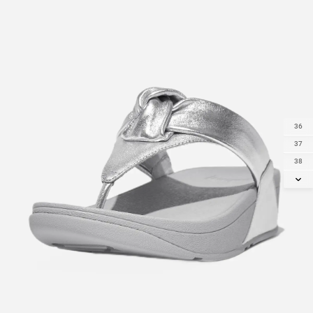
36
37
38
39
40
41
42