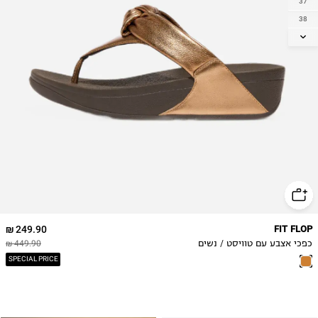
37
38
39
40
41
42
249.90 ₪
FIT FLOP
כפכי אצבע עם טוויסט / נשים
449.90 ₪
SPECIAL PRICE