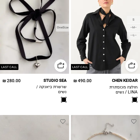
S
M
OneSize
L
LAST CALL
LAST CALL
280.00 ₪
STUDIO SEA
490.00 ₪
CHEN KEIDAR
חולצה מכופתרת
שרשרת ביאנקה /
LINA / נשים
נשים