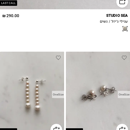
LAST CALL
290.00 ₪
STUDIO SEA
עגילי ג'יזל / נשים
OneSize
OneSize