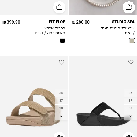
41
42
399.90 ₪
FIT FLOP
280.00 ₪
STUDIO SEA
שרשרת פנינים נעמי
כפכפי אצבע
/ נשים
פלטפורמה / נשים
36
36
37
37
38
38
39
39
40
40
41
41