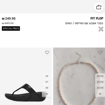
249.90 ₪
FIT FLOP
כפכי אצבע עם טוויסט / נשים
449.90 ₪
SPECIAL PRICE
36
38CM
37
42CM
38
32CM
39
35CM
40