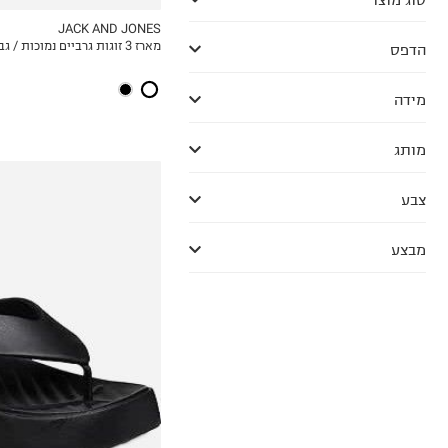
JACK AND JONES
מארז 3 זוגות גרביים נמוכות / גברים
הדפס
MY LIST
מידה
מותג
צבע
מבצע
34-35
36-37
37-38
38-39
39-40
41-42