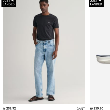
JUST
JUST
LANDED
LANDED
S
M
L
XL
2XL
3XL
2X
3X
239.92 ₪
219.90 ₪
GANT