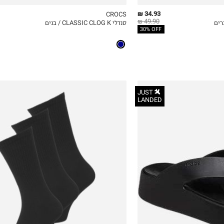
34.93 ₪
CROCS
49.90 ₪
סנדלי CLASSIC CLOG K / בנים
ICKVIEW
MY LIST
QUICKVIEW
30% OFF
JUST
LANDED
OneSize