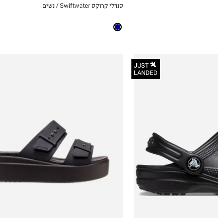
סנדלי קרוקס Swiftwater / נשים
ICKVIEW
MY LIST
JUST
LANDED
34-35
36-37
37-38
38-39
39-40
41-42
42-43