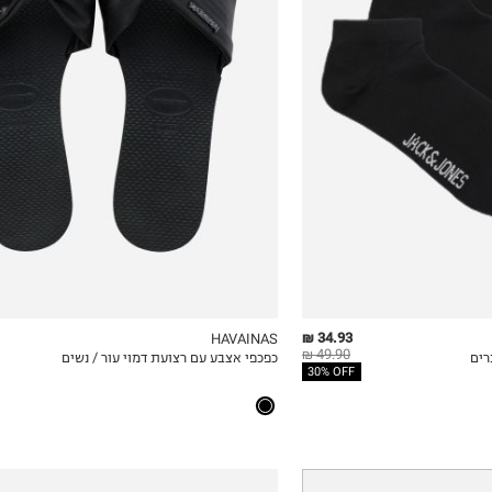
35-36
37-38
39-40
34.93 ₪
HAVAINAS
49.90 ₪
כפכפי אצבע עם רצועת דמוי עור / נשים
ICKVIEW
MY LIST
QUICKVIEW
30% OFF