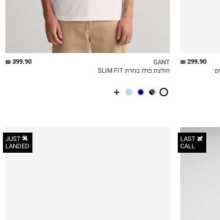
399.90 ₪
299.90 ₪
GANT
צבים
חולצת פולו בגזרת SLIM FIT
QUICKVIEW
MY LIST
QU
JUST
LAST
LANDED
CALL
36
37