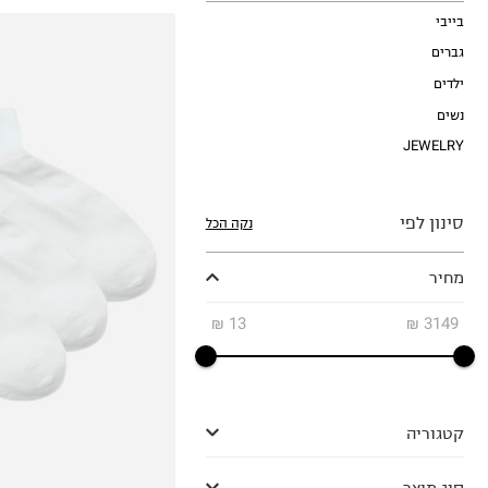
בייבי
גברים
ילדים
נשים
JEWELRY
סינון לפי
נקה הכל
OneSize
מחיר
₪
13
₪
3149
קטגוריה
סוג מוצר