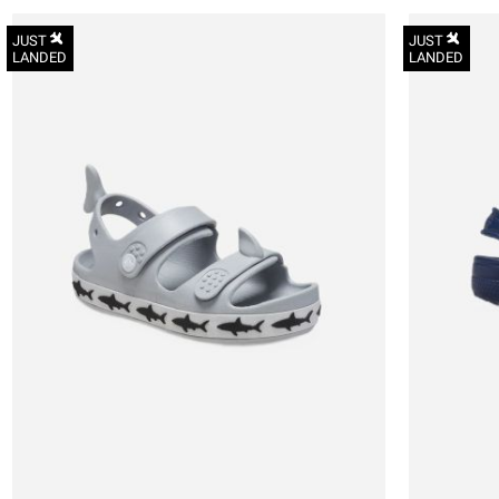
JUST
JUST
LANDED
LANDED
20-21
19-20
22-23.5
23-24
24-25
25-26
27-28