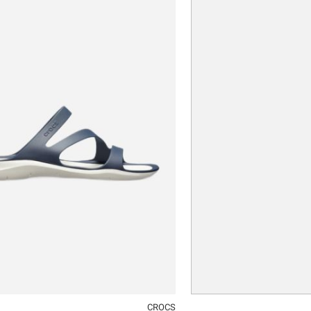
34-35
36-37
37-38
38-39
39-40
41-42
42-43
CROCS