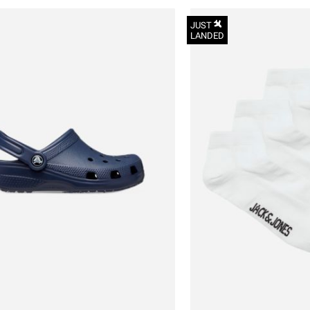
JUST
LANDED
הכניסו מייל
הרשמה
28-29
אני רוצה לקבל מטרמינל איקס מידע ופרסום על הטבות,
עדכונים וקולקציות חדשות באמצעי התקשרות
29-30
והטכנולוגיה השונים כגון: דוא"ל/ סמס/ וואטסאפ ועוד.
30-31
ידוע לי כי באפשרותי לבטל את ההסכמה בכל עת באיזור
32-33
האישי או בפנייה לsupport@terminalx.com. למידע
נוסף על אופן השימוש במידע האישי ראו את
מדיניות
33-34
הפרטיות.
34-35
36-37