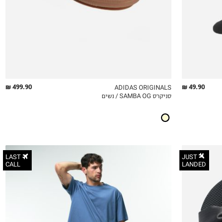
40
40 2\3
41 1\3
42
499.90 ₪
49.90 ₪
ADIDAS ORIGINALS
סניקרס SAMBA OG / נשים
QUICKVIEW
MY LIST
QU
LAST
JUST
CALL
LANDED