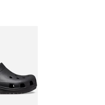
28-29
29-30
30-31
32-33
33-34
34-35
36-37