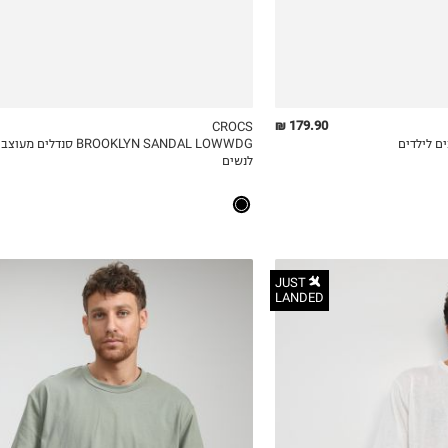
179.90 ₪
CROCS
BROOKLYN SANDAL LOWWDG סנדלים מעו
ICKVIEW
MY LIST
QUICKVIEW
לנשים
JUST
LANDED
S