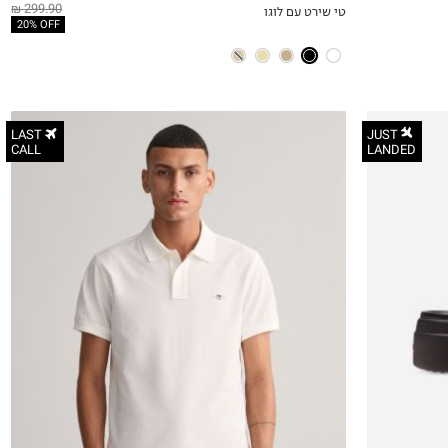
299.90 ₪
טי שירט עם לוגו
QUICKVIEW
MY LIST
QU
20% OFF
LAST
JUST
CALL
LANDED
S
M
L
XL
2XL
3XL
2X
3X