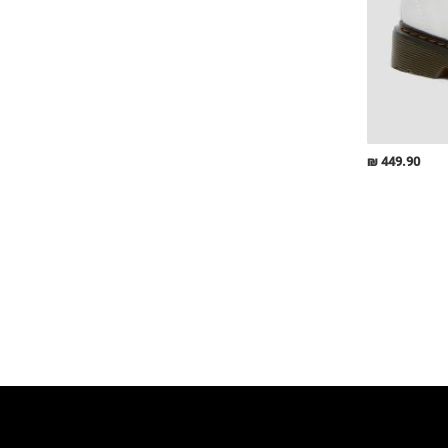
449.90 ₪
QU