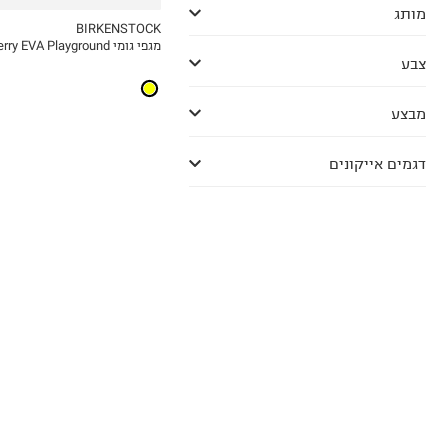
מותג
BIRKENSTOCK
מגפי גומי Derry EVA Playground / ילדים
MY LIST
צבע
מבצע
דגמים אייקונים