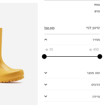
בנות
בנים
סינון לפי
נקה הכל
מחיר
24
25
₪
35
₪
450
26
27
28
29
סוג מוצר
30
הדפס
מידה