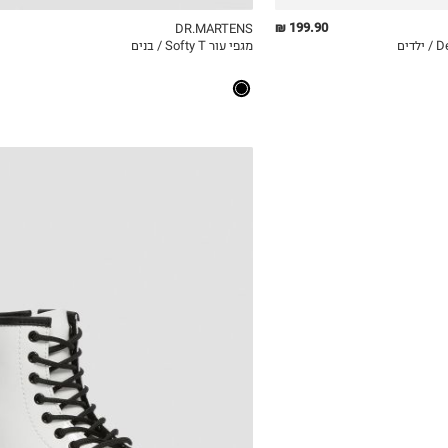
199.90 ₪
DR.MARTENS
מגפי עור Softy T / בנים
ICKVIEW
MY LIST
QUICKVIEW
28
29
30
31
33
34