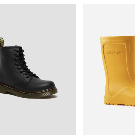
הכניסו מייל
הרשמה
28
אני רוצה לקבל מטרמינל איקס מידע ופרסום על הטבות,
עדכונים וקולקציות חדשות באמצעי התקשרות
29
והטכנולוגיה השונים כגון: דוא"ל/ סמס/ וואטסאפ ועוד.
30
ידוע לי כי באפשרותי לבטל את ההסכמה בכל עת באיזור
31
האישי או בפנייה לsupport@terminalx.com. למידע
נוסף על אופן השימוש במידע האישי ראו את
מדיניות
33
הפרטיות.
34
35