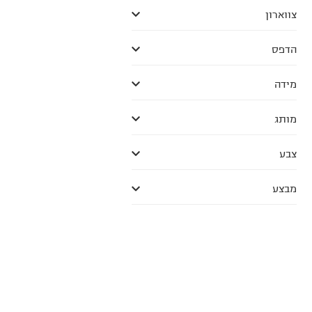
צווארון
הדפס
מידה
מותג
צבע
מבצע