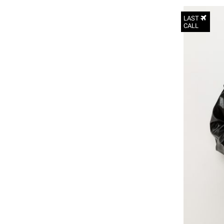
LAST
CALL