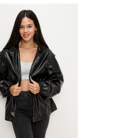
הכניסו מייל
הרשמה
אני רוצה לקבל מטרמינל איקס מידע ופרסום על הטבות,
עדכונים וקולקציות חדשות באמצעי התקשרות
XS
והטכנולוגיה השונים כגון: דוא"ל/ סמס/ וואטסאפ ועוד.
S
ידוע לי כי באפשרותי לבטל את ההסכמה בכל עת באיזור
M
האישי או בפנייה לsupport@terminalx.com. למידע
נוסף על אופן השימוש במידע האישי ראו את
מדיניות
L
הפרטיות.