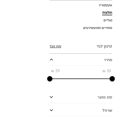
אקססוריז
חולצות
נעליים
סוודרים וסווטשירטים
סינון לפי
נקה הכל
מחיר
₪
29
₪
30
סוג מוצר
שרוול