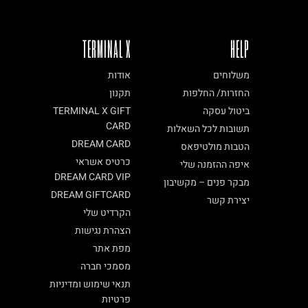
TERMINAL X
HELP
משלוחים
אודות
החזרות/ החלפות
תקנון
ביטול עסקה
TERMINAL X GIFT
CARD
תשובות לכל השאלות
DREAM CARD
הטבות מולטיפאס
כרטיס אשראי
איפה ההזמנה שלי
DREAM CARD VIP
מבקר פנים – מקשיבון
DREAM GIFTCARD
יצירת קשר
הקרדיט שלי
הצהרת נגישות
מפת אתר
מסמכי חברה
תנאי שימוש ומדיניות
פרטיות