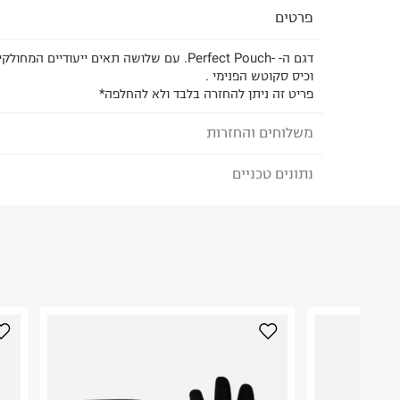
פרטים
דגם ה- -Perfect Pouch. עם שלושה תאים ייעודיי
וכיס סקוטש הפנימי .
פריט זה ניתן להחזרה בלבד ולא להחלפה*
משלוחים והחזרות
נתונים טכניים
לבחירת בשיטת המשלוח המתאימה לכם,
נא ללחוץ כאן
הזמנתם והתחרטתם?
הרכב בד/חומר
:
100% Polyester
₪) לזמן מוגבל! חינם בהזמנות מעל 500 ₪.
לפרטים נא
ארץ ייצור
:
קמבודיה
ניתן גם להחזיר את החבילה דרך דואר ישראל ללא תשל
אין הוראות מיוחדות
כאן
.
היבואן
לפני החזרת החבילה, חשוב להדביק את מדבקת הגוביי
וי.אפ.ישראל (אפארל) בע"מ
במקום בו הודבקה הכתובת שלכם.
העמל 14, ראש עין.
ח.פ. 512480740
פריטים שבירים יש להחזיר עם שליח דרך ממשק ההחז