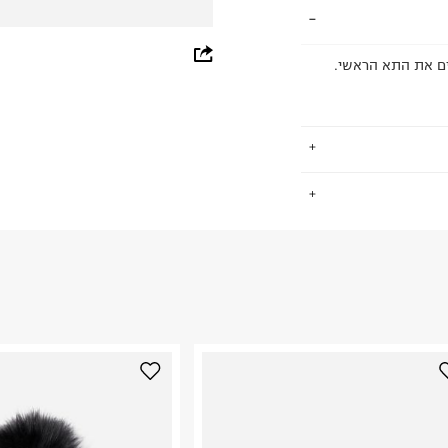
whatsapp
ם המחולקים את התא הראשי.
facebook
pinterest
copy link
.
החזרות / החלפות בקליק עם שליח עד הבית ב-14.9 ₪ (במקום ב-19.9
 ללחוץ כאן
.
ום.
למידע נא ללחוץ
נא על גבי החבילה
רות באתר בלבד