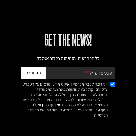
!GET THE NEWS
כל ההמראות והנחיתות בקרוב אצלכם
הרשמה
הכניסו מייל
אני רוצה לקבל מטרמינל איקס מידע ופרסום על הטבות,
עדכונים וקולקציות חדשות באמצעי התקשרות
והטכנולוגיה השונים כגון: דוא"ל/ סמס/ וואטסאפ ועוד.
ידוע לי כי באפשרותי לבטל את ההסכמה בכל עת באיזור
האישי או בפנייה לsupport@terminalx.com. למידע
נוסף על אופן השימוש במידע האישי ראו את
מדיניות
הפרטיות.