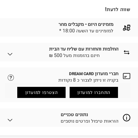
שווה לדעת!
מזמינים היום - מקבלים מחר
* למזמינים עד השעה 18:00
החלפות והחזרות עם שליח עד הבית
₪ חינם בהזמנות מעל 500
חברי מועדון
DREAM CARD
לבחירת בשיטת המשלוח המתאימה לכם,
נא ללחוץ כאן.
בקניה זו ניתן לצבור כ 8 נקודות
הזמנתם והתחרטתם?
החזרות / החלפות בקליק עם שליח עד הבית ב-14.9 ₪
התחברו למועדון
הצטרפו למועדון
(במקום ב-19.9 ₪) לזמן מוגבל! חינם בהזמנות מעל 500 ₪.
לפרטים נא ללחוץ כאן
.
ניתן גם להחזיר את החבילה דרך דואר ישראל ללא תשלום.
נתונים טכניים
למידע נא ללחוץ כאן
.
הוראות טיפול ופרטים נוספים
לפני החזרת החבילה, חשוב להדביק את מדבקת הגוביינא על
גבי החבילה במקום בו הודבקה הכתובת שלכם.
פריטים שבירים יש להחזיר עם שליח דרך ממשק ההחזרות