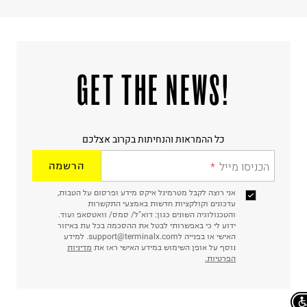
!GET THE NEWS
כל ההמראות והנחיתות בקרוב אצלכם
הכניסו מייל
הרשמה
אני רוצה לקבל מטרמינל איקס מידע ופרסום על הטבות,
עדכונים וקולקציות חדשות באמצעי התקשרות
והטכנולוגיה השונים כגון: דוא"ל/ סמס/ וואטסאפ ועוד.
ידוע לי כי באפשרותי לבטל את ההסכמה בכל עת באיזור
האישי או בפנייה לsupport@terminalx.com. למידע
נוסף על אופן השימוש במידע האישי ראו את
מדיניות
הפרטיות.