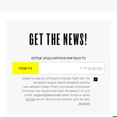
!GET THE NEWS
כל ההמראות והנחיתות בקרוב אצלכם
הכניסו מייל
הרשמה
אני רוצה לקבל מטרמינל איקס מידע ופרסום על הטבות,
עדכונים וקולקציות חדשות באמצעי התקשרות
והטכנולוגיה השונים כגון: דוא"ל/ סמס/ וואטסאפ ועוד.
ידוע לי כי באפשרותי לבטל את ההסכמה בכל עת באיזור
האישי או בפנייה לsupport@terminalx.com. למידע
נוסף על אופן השימוש במידע האישי ראו את
מדיניות
הפרטיות.