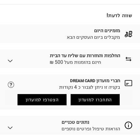
שווה לדעת!
מזמינים היום
מקבלים ביום העסקים הבא
החלפות והחזרות עם שליח עד הבית
₪ חינם בהזמנות מעל 500
חברי מועדון
DREAM CARD
לבחירת בשיטת המשלוח המתאימה לכם,
נא ללחוץ כאן.
בקניה זו ניתן לצבור כ 4 נקודות
הזמנתם והתחרטתם?
החזרות / החלפות בקליק עם שליח עד הבית ב-14.9 ₪
התחברו למועדון
הצטרפו למועדון
(במקום ב-19.9 ₪) לזמן מוגבל! חינם בהזמנות מעל 500 ₪.
לפרטים נא ללחוץ כאן
.
ניתן גם להחזיר את החבילה דרך דואר ישראל ללא תשלום.
נתונים טכניים
למידע נא ללחוץ כאן
.
הוראות טיפול ופרטים נוספים
לפני החזרת החבילה, חשוב להדביק את מדבקת הגוביינא על
גבי החבילה במקום בו הודבקה הכתובת שלכם.