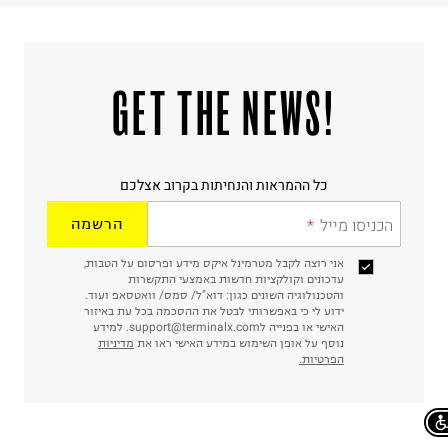
!GET THE NEWS
כל ההמראות והנחיתות בקרוב אצלכם
הכניסו מייל
הרשמה
אני רוצה לקבל מטרמינל איקס מידע ופרסום על הטבות,
עדכונים וקולקציות חדשות באמצעי התקשרות
והטכנולוגיה השונים כגון: דוא"ל/ סמס/ וואטסאפ ועוד.
ידוע לי כי באפשרותי לבטל את ההסכמה בכל עת באיזור
האישי או בפנייה לsupport@terminalx.com. למידע
נוסף על אופן השימוש במידע האישי ראו את
מדיניות
הפרטיות.