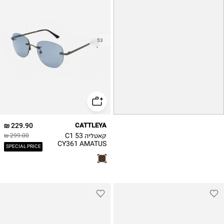
53
229.90 ₪
CATTLEYA
קאטליה C1 53
299.00 ₪
CY361 AMATUS
SPECIAL PRICE