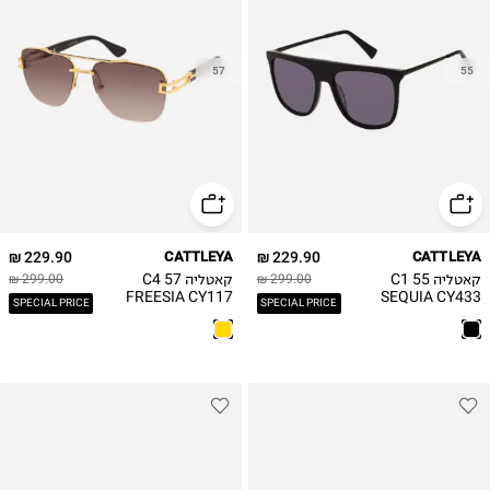
57
55
229.90 ₪
CATTLEYA
229.90 ₪
CATTLEYA
קאטליה C1 55
קאטליה C4 57
299.00 ₪
299.00 ₪
FREESIA CY117
SEQUIA CY433
SPECIAL PRICE
SPECIAL PRICE