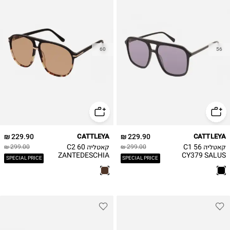
60
56
229.90 ₪
CATTLEYA
229.90 ₪
CATTLEYA
קאטליה C1 56
קאטליה C2 60
299.00 ₪
299.00 ₪
ZANTEDESCHIA
CY379 SALUS
SPECIAL PRICE
SPECIAL PRICE
CY430