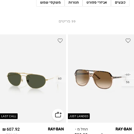
כובעים
אביזרי ספורט
חגורות
משקפי שמש
99
פריטים
60
60
56
LAST CALL
JUST LANDED
החל מ -
607.92 ₪
RAY-BAN
RAY-BAN