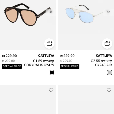
59
55
229.90 ₪
CATTLEYA
229.90 ₪
CATTLEYA
קאטליה C2 55
קאטליה C1 59
299.00 ₪
299.00 ₪
CORYDALIS CY429
CY248 AIR
SPECIAL PRICE
SPECIAL PRICE