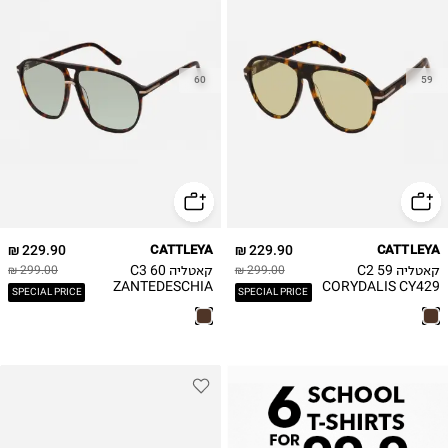
60
59
229.90 ₪
CATTLEYA
229.90 ₪
CATTLEYA
קאטליה C2 59
קאטליה C3 60
299.00 ₪
299.00 ₪
ZANTEDESCHIA
CORYDALIS CY429
SPECIAL PRICE
SPECIAL PRICE
CY430