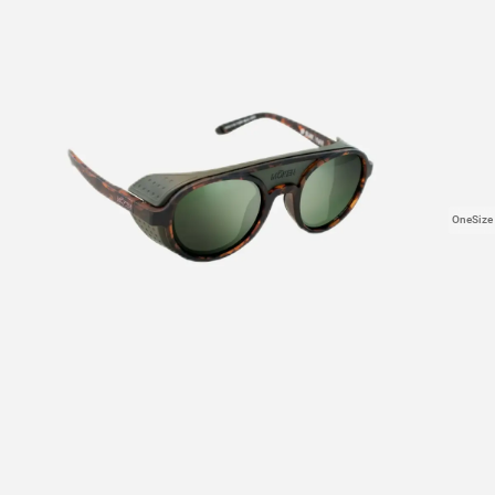
OneSize