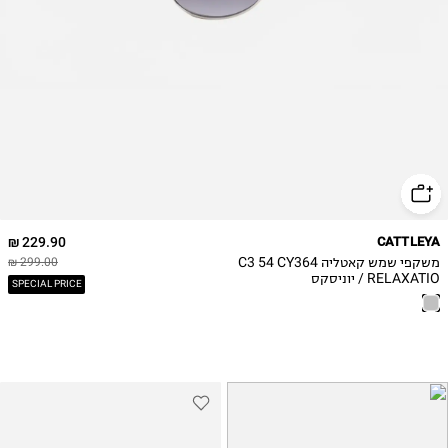
229.90 ₪
CATTLEYA
משקפי שמש קאטליה C3 54 CY364
299.00 ₪
RELAXATIO / יוניסקס
SPECIAL PRICE