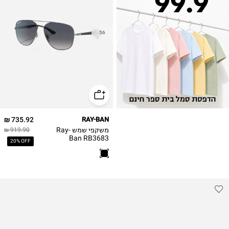
56
735.92 ₪
RAY-BAN
משקפי שמש Ray-
919.90 ₪
Ban RB3683
20% OFF