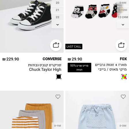
21
6-12M
22
12-24M
23
2-3Y
24
25
26
LAST CALL
229.90 ₪
CONVERSE
29.90 ₪
FOX
סניקרס קנבס גבוהות
מארז 4 זוגות גרביים
פריט שני ב 50%
Chuck Taylor High
מיקי מאוס / בייבי
הנחה
/ בייבי בנים
0-1M
0-3M
1-2M
3-6M