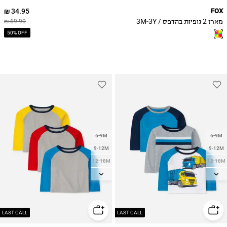
34.95 ₪
FOX
מארז 2 גופיות בהדפס / 3M-3Y
69.90 ₪
50% OFF
6-9M
6-9M
9-12M
9-12M
12-18M
12-18M
18-24M
18-24M
2Y
2Y
3Y
3Y
4Y
4Y
LAST CALL
LAST CALL
5Y
5Y
71.94 ₪
THE CHILDREN'S
71.94 ₪
THE CHILDREN'S