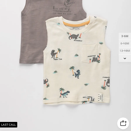
3-6M
6-12M
12-18M
18-24M
2Y
3Y
LAST CALL