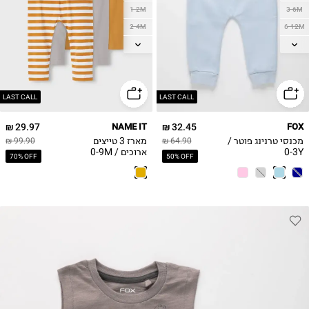
2-4M
6-12M
4-6M
12-18M
18-24M
6-9M
2Y
3Y
LAST CALL
LAST CALL
29.97 ₪
NAME IT
32.45 ₪
FOX
מכנסי טרנינג פוטר /
מארז 3 טייצים
99.90 ₪
64.90 ₪
0-3Y
ארוכים / 0-9M
70% OFF
50% OFF