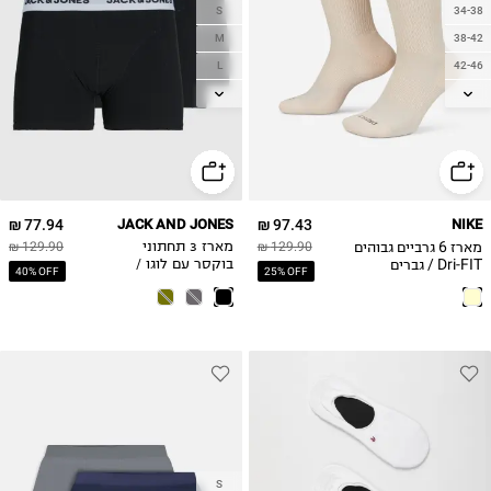
S
34-38
M
38-42
L
42-46
XL
46-50
2XL
77.94 ₪
JACK AND JONES
97.43 ₪
NIKE
מארז 6 גרביים גבוהים
129.90 ₪
מארז 3 תחתוני
129.90 ₪
Dri-FIT / גברים
בוקסר עם לוגו /
40% OFF
25% OFF
גברים
S