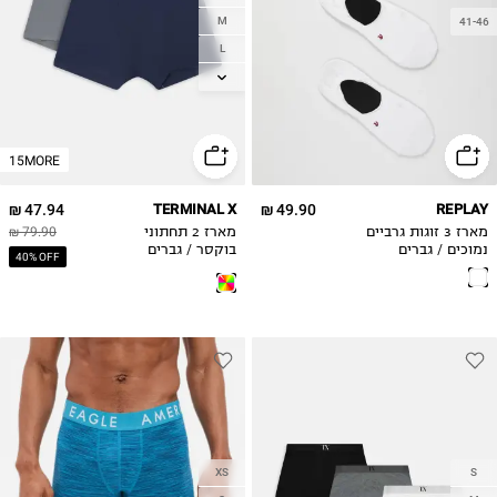
M
41-46
L
XL
2XL
15MORE
47.94 ₪
TERMINAL X
49.90 ₪
REPLAY
מארז 3 זוגות גרביים
מארז 2 תחתוני
79.90 ₪
נמוכים / גברים
בוקסר / גברים
40% OFF
XS
S