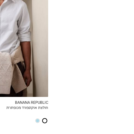
S
M
L
XL
2XL
BANANA REPUBLIC
חולצת אוקספורד מכופתרת
MY LIST