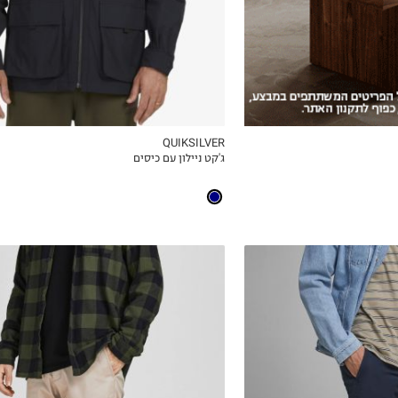
QUIKSILVER
ג'קט ניילון עם כיסים
ICKVIEW
MY LIST
28W-30L