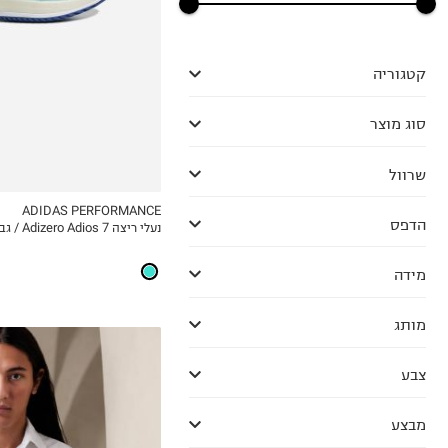
44
44 2\3
45 1\3
קטגוריה
46
46 2\3
סוג מוצר
47 1\3
48
שרוול
48 2\3
49 1\3
ADIDAS PERFORMANCE
הדפס
נעלי ריצה Adizero Adios 7 / גברים
MY LIST
מידה
מותג
צבע
מבצע