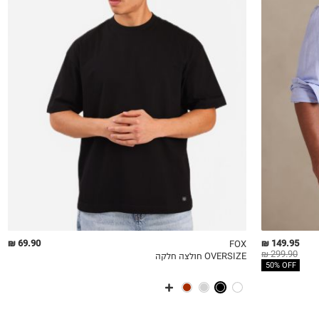
XS
S
M
L
XL
2XL
3XL
69.90 ₪
149.95 ₪
FOX
299.90 ₪
OVERSIZE חולצה חלקה
QUICKVIEW
MY LIST
QU
50% OFF