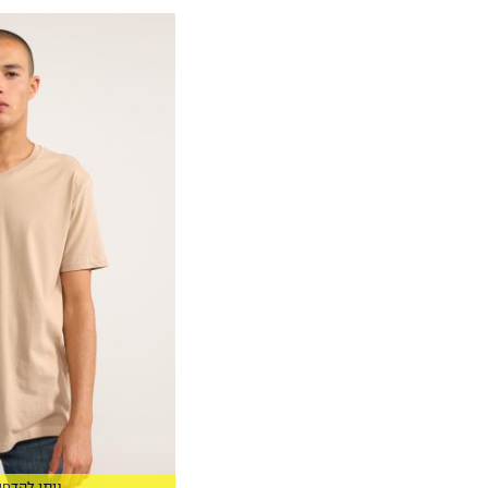
XS
S
M
L
XL
2XL
3XL
ניתן להדפי