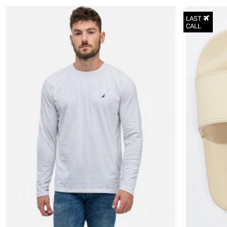
LAST
CALL
XS
S
M
L
XL
2XL
3XL