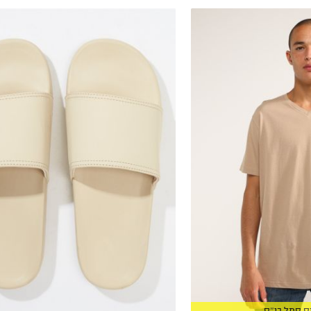
41.5
42.5
44
46
47
ס סמל בי״ס