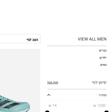
VIEW ALL MEN
גברים
ילדים
נשים
סינון לפי
נקה הכל
41 1\3
מחיר
42
42 2\3
₪
14
₪
1200
43 1\3