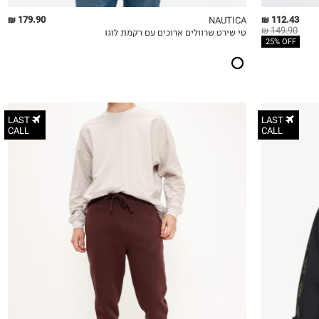
179.90 ₪
112.43 ₪
NAUTICA
149.90 ₪
טי שירט שרוולים ארוכים עם רקמת לוגו
QUICKVIEW
MY LIST
QU
25% OFF
LAST
LAST
CALL
CALL
XS
S
M
L
XL
2XL