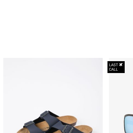
LAST
CALL
40
41
42
43