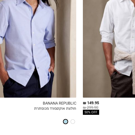
S
M
L
XL
2XL
149.95 ₪
BANANA REPUBLIC
299.90 ₪
חולצת אוקספורד מכופתרת
ICKVIEW
MY LIST
QUICKVIEW
50% OFF