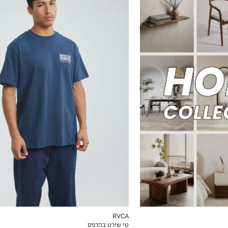
S
M
L
XL
2XL
RVCA
טי שירט בהדפס
ICKVIEW
MY LIST