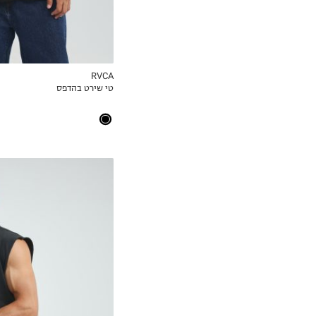
RVCA
טי שירט בהדפס
MY LIST
S
M
L