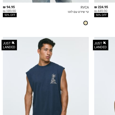
94.95 ₪
224.95 ₪
RVCA
189.90 ₪
449.90 ₪
טי שירט עם לוגו
QUICKVIEW
MY LIST
QU
50% OFF
50% OFF
JUST
JUST
LANDED
LANDED
S
M
L
XL
2XL