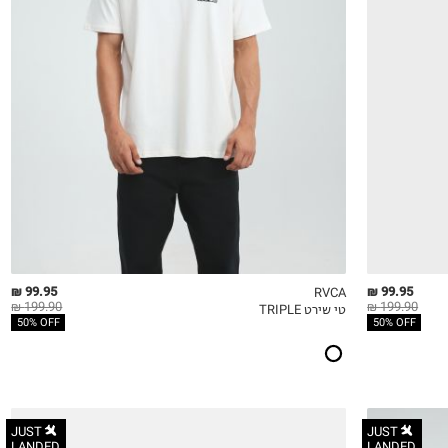
S
M
L
XL
2XL
99.95 ₪
99.95 ₪
RVCA
199.90 ₪
199.90 ₪
טי שירט TRIPLE
QUICKVIEW
MY LIST
QU
50% OFF
50% OFF
JUST
JUST
LANDED
LANDED