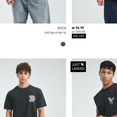
94.95 ₪
RVCA
189.90 ₪
טי שירט עם לוגו
ICKVIEW
MY LIST
QUICKVIEW
50% OFF
JUST
LANDED
S
M
L