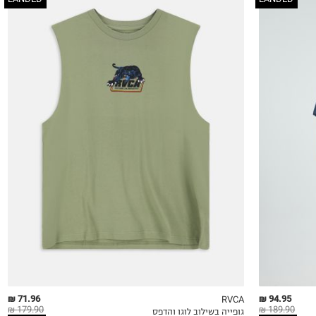
S
M
L
XL
2XL
71.96 ₪
94.95 ₪
RVCA
179.90 ₪
189.90 ₪
גופייה בשילוב לוגו והדפס
QUICKVIEW
MY LIST
QU