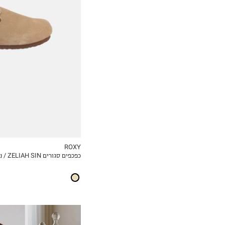
36
37
38
39
40
ROXY
כפכפים סגורים ZELIAH SIN / נשים
MY LIST