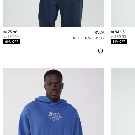
75.96 ₪
94.95 ₪
RVCA
189.90 ₪
189.90 ₪
גופייה בשילוב הדפס
QUICKVIEW
MY LIST
QU
60% OFF
50% OFF
S
M
L