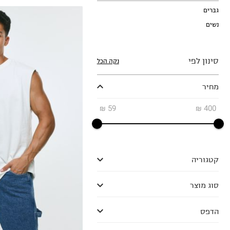
גברים
נשים
סינון לפי
נקה הכל
מחיר
S
₪
59
₪
400
M
L
XL
2XL
קטגוריה
סוג מוצר
הדפס