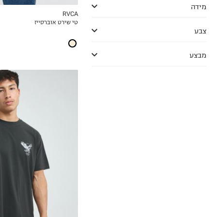
מידה
RVCA
טי שירט אוברסייז
MY LIST
צבע
מבצע
S
M
L
XL
2XL