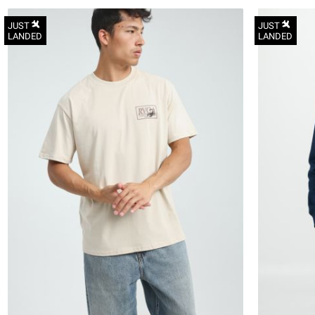
JUST
JUST
LANDED
LANDED
S
M
L
XL
2XL