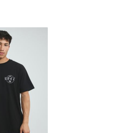
S
M
L
XL
2XL