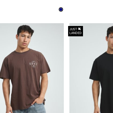
JUST
LANDED
S
M
L
XL
2XL