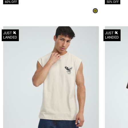
60% OFF
50% OFF
JUST
JUST
LANDED
LANDED
S
M
L
XL
2XL