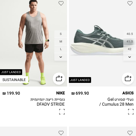
S
40.5
M
41.5
L
42
XL
42.5
43.5
2XL
44
JUST LANDED
SUSTAINABLE
44.5
JUST LANDED
45
199.90 ₪
NIKE
699.90 ₪
ASICS
46
נעלי ספורט Gel
גופיית ריצה יומיומית
46.5
DFADV STRIDE
Cumulus 28 Men /
גברים
TANK