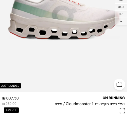
36.5
37
37.5
38
38.5
39
40
40.5
41
42
JUST LANDED
807.50 ₪
ON RUNNING
נעלי ריצה מקצועית Cloudmonster 1 / נשים
950.00 ₪
15% OFF