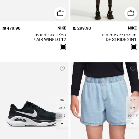
38.5
39
40
479.90 ₪
NIKE
299.90 ₪
NIKE
40.5
מכנסי ריצה יומיומית
נעלי ריצה יומיומית
41
AIR WINFLO 12 /
DF STRIDE 2IN1
7IN SHORT
נשים
42
36
6-7
36.5
8-9
37.5
10-11Y
38
12-13
38.5
14
39