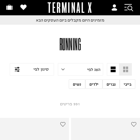
TERMINAL X
זמינים היום
חלפות והחזרות בקליק
החלפות והחזרות בקליק
עם שליח עד הבית!
ם שליח עד הבית!
קבלים ביום העסקים הבא
חלפות והחזרות בקליק
RUNNING
ם שליח עד הבית!
שלוח עד הבית החל מ₪9.9
שלוח חינם מעל ₪249
סינון לפי
בייבי
גברים
ילדים
נשים
991
פריטים