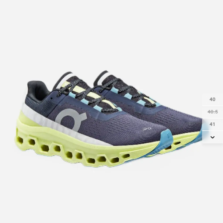
40
40.5
41
42
42.5
43
44.5
47
47.5
48