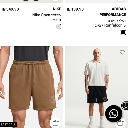
26
349.90 ₪
NIKE
139.90 ₪
ADIDAS
26.5
PERFORMANCE
מכנסי Nike Open
27
Hem
נעלי ספורט
Runfalcon 5 / בייבי
בנים
S
M
L
XL
2XL
Chat on WhatsApp
LAST CALL