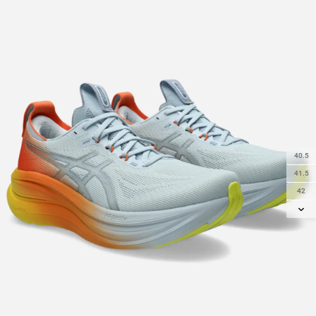
40.5
41.5
42
42.5
43.5
44
44.5
45
46
46.5