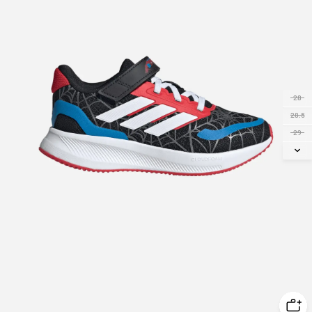
28
28.5
29
30
30.5
31
31.5
32
33
33.5
34
35