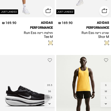
JUST LANDED
JUST LANDED
169.90 ₪
ADIDAS
169.90 ₪
ADIDAS
PERFORMANCE
PERFORMANCE
שורט ריצה Run Ess
חולצת ריצה Run Ess
Tee M
Shor M
35.5
S
36
M
36.5
L
37.5
XL
38
2XL