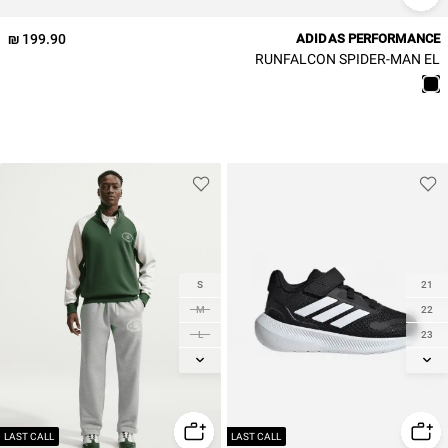
199.90 ₪
ADIDAS PERFORMANCE
RUNFALCON SPIDER-MAN EL
S
21
M
22
L
23
XL
23.5
24
2XL
25
25.5
LAST CALL
LAST CALL