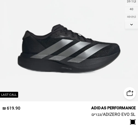
39 1\3
40
40 2\3
41​1\3
42
42 2\3
43 1\3
44
44 ​2\3
45 1\3
46
46 2\3
47 1\3
LAST CALL
619.90 ₪
ADIDAS PERFORMANCE
ADIZERO EVO SL/גברים