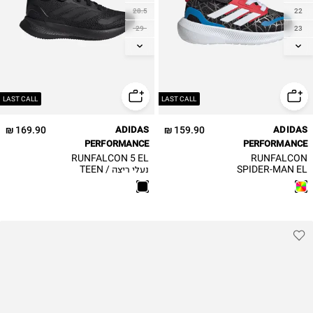
28.5
22
29
23
30
23.5
30.5
24
31
25
31.5
25.5
LAST CALL
LAST CALL
32
26
169.90 ₪
ADIDAS
159.90 ₪
ADIDAS
33
26.5
PERFORMANCE
PERFORMANCE
33.5
27
RUNFALCON 5 EL
RUNFALCON
SPIDER-MAN EL
נעלי ריצה / TEEN
34
35