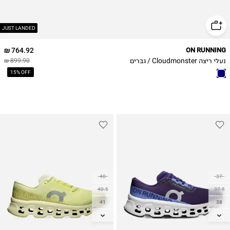
49
JUST LANDED
764.92 ₪
ON RUNNING
נעלי ריצה Cloudmonster / גברים
899.90 ₪
15% OFF
40
37
40.5
37.5
41
38
42
38.5
42.5
39