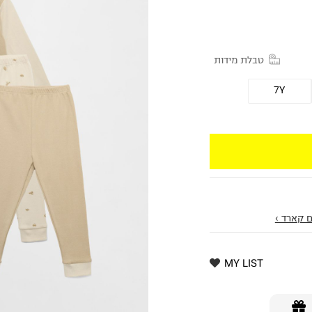
טבלת מידות
7Y
 קארד ›
MY LIST