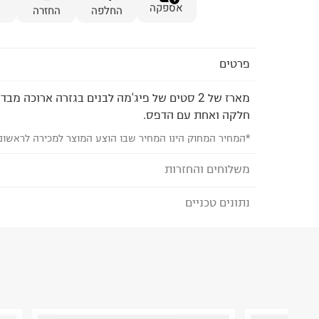
אספקה
החלפה
החזרה
פרטים
מארז של 2 סטים של פיג'מה לבנים בגזרה ארוכה 
חלקה ואחת עם הדפס.
*המחיר המחוק הינו המחיר שבו הוצע המוצר למכירה לראשונ
משלוחים והחזרות
נתונים טכניים
לבחירת בשיטת המשלוח המתאימה לכם,
נא ללחוץ כאן
הזמנתם והתחרטתם?
הרכב בד/חומר
:
95% cotton 5% spandex
₪) לזמן מוגבל! חינם בהזמנות מעל 500 ₪.
לפרטים נא
ארץ ייצור
:
סין
ניתן גם להחזיר את החבילה דרך דואר ישראל ללא תשל
הוראות כביסה
כאן
.