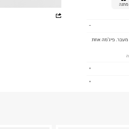
מתנה
whatsapp
facebook
pinterest
מבד מעבר. פיג'מה אחת
copy link
ה
.
החזרות / החלפות בקליק עם שליח עד הבית ב-14.9 ₪ (במקום ב-19.9
 ללחוץ כאן
.
ום.
למידע נא ללחוץ