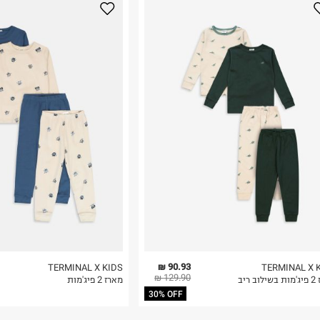
נא על גבי החבילה
רות באתר בלבד
 בלבד. לא ניתן
90.93 ₪
TERMINAL X KIDS
TERMINAL X 
129.90 ₪
ב ריב
מארז 2 פיג'מות
30% OFF