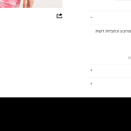
whatsapp
facebook
מרובע וכתפיות דקות
pinterest
copy link
ה
.
החזרות / החלפות בקליק עם שליח עד הבית ב-14.9 ₪ (במקום ב-19.9
 ללחוץ כאן
.
ום.
למידע נא ללחוץ