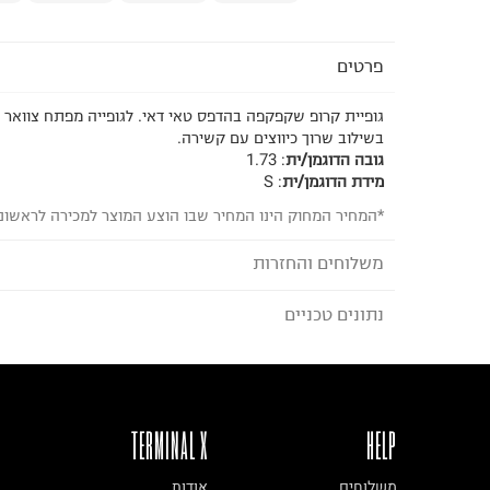
פרטים
גופיית קרופ שקפקפה בהדפס טאי דאי. לגופייה מפתח צוואר 
בשילוב שרוך כיווצים עם קשירה.
גובה הדוגמן/ית
:
1.73
מידת הדוגמן/ית
:
S
*המחיר המחוק הינו המחיר שבו הוצע המוצר למכירה לראשונ
משלוחים והחזרות
נתונים טכניים
לבחירת בשיטת המשלוח המתאימה לכם,
נא ללחוץ כאן
הזמנתם והתחרטתם?
הרכב בד/חומר
:
100%polyster
₪) לזמן מוגבל! חינם בהזמנות מעל 500 ₪.
לפרטים נא
ארץ ייצור
:
סין
TERMINAL X
HELP
ניתן גם להחזיר את החבילה דרך דואר ישראל ללא תשל
הוראות כביסה
כאן
.
משלוחים
אודות