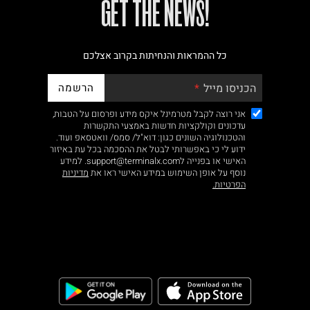
!GET THE NEWS
נא על גבי החבילה
כל ההמראות והנחיתות בקרוב אצלכם
רות באתר בלבד
הרשמה
הכניסו מייל
אני רוצה לקבל מטרמינל איקס מידע ופרסום על הטבות,
עדכונים וקולקציות חדשות באמצעי התקשרות
והטכנולוגיה השונים כגון: דוא"ל/ סמס/ וואטסאפ ועוד.
ידוע לי כי באפשרותי לבטל את ההסכמה בכל עת באיזור
האישי או בפנייה לsupport@terminalx.com. למידע
 בלבד. לא ניתן
נוסף על אופן השימוש במידע האישי ראו את
מדיניות
הפרטיות.