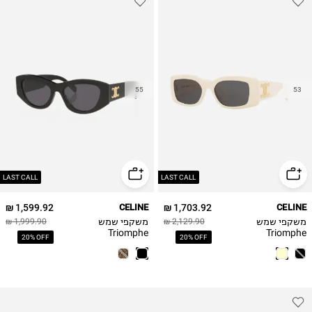
55
53
LAST CALL
LAST CALL
1,599.92 ₪
CELINE
1,703.92 ₪
CELINE
משקפי שמש
משקפי שמש
1,999.90 ₪
2,129.90 ₪
Triomphe
Triomphe
20% OFF
20% OFF
CL40308U Celine
CL40282U Celine