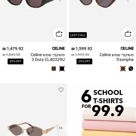
LAST CALL
1,479.92 ₪
CELINE
1,599.92 ₪
CELINE
משקפי שמש Celine
משקפי שמש Celine
1,849.90 ₪
1,999.90 ₪
3 Dots CL40329U
Triomphe
20% OFF
20% OFF
Celine
CL40323U Celine
54