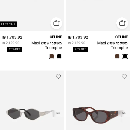
LAST CALL
1,703.92 ₪
CELINE
1,703.92 ₪
CELINE
משקפי שמש Maxi
משקפי שמש Maxi
2,129.90 ₪
2,129.90 ₪
Triomphe
Triomphe
20% OFF
20% OFF
CL40328U Celine
CL40328U Celine
54
54