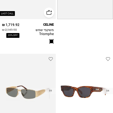
LAST CALL
1,719.92 ₪
CELINE
משקפי שמש
2,149.90 ₪
Triomphe
20% OFF
CL40282U Celine
59
54