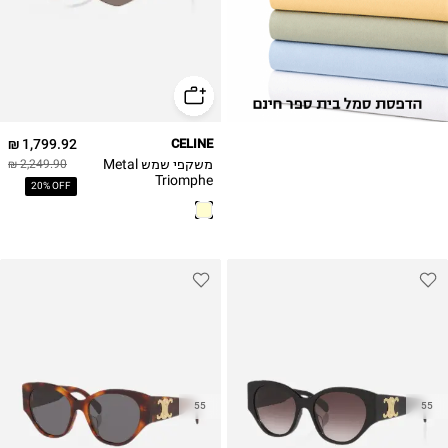
1,799.92 ₪
CELINE
משקפי שמש Metal
2,249.90 ₪
Triomphe
20% OFF
CL40254U Celine
55
55