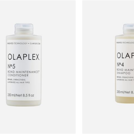
180.00
₪72.00
ל-100 מ"ל\גרם
ל-100 מ"ל\גרם