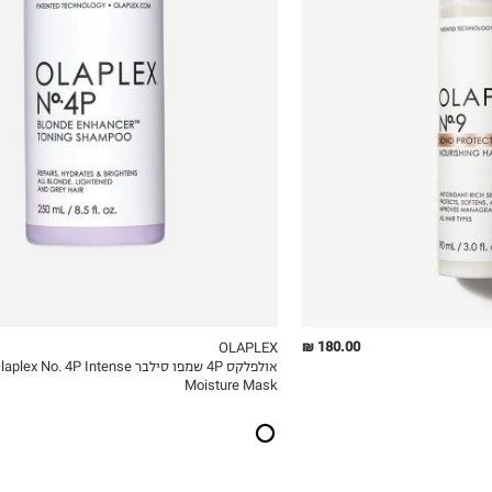
116.13
₪72.00
ל-100 מ"ל\גרם
ל-100 מ"ל\גרם
180.00 ₪
OLAPLEX
אולפלקס 4P שמפו סילבר aplex No. 4P Intense
ICKVIEW
MY LIST
QUICKVIEW
Moisture Mask