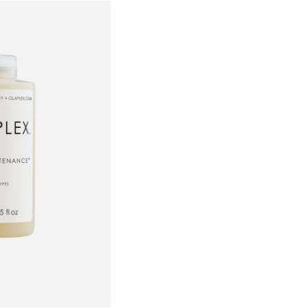
₪72.00
ל-100 מ"ל\גרם