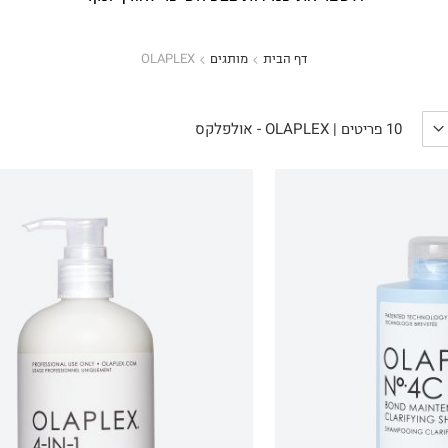
דף הבית
מותגים
OLAPLEX
OLAPLEX - אולפלקס
10
פריטים
|
הכניסו מייל
הרשמה
אני רוצה לקבל מטרמינל איקס מידע ופרסום על הטבות,
עדכונים וקולקציות חדשות באמצעי התקשרות
והטכנולוגיה השונים כגון: דוא"ל/ סמס/ וואטסאפ ועוד.
ידוע לי כי באפשרותי לבטל את ההסכמה בכל עת באיזור
האישי או בפנייה לsupport@terminalx.com. למידע
נוסף על אופן השימוש במידע האישי ראו את
מדיניות
הפרטיות.
120.00
₪159.46
ל-100 מ"ל\גרם
ל-100 מ"ל\גרם