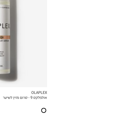
₪200.00
ל-100 מ"ל\גרם
OLAPLEX
אולפלקס 9 - סרום מזין לשיער
MY LIST