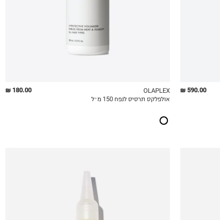
180.00 ₪
590.00 ₪
OLAPLEX
אולפלקס תרסיס לנפח 150 מ״ל
QUICKVIEW
MY LIST
QU