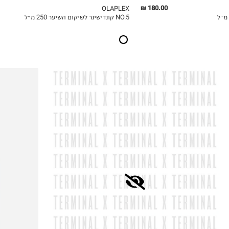
180.00 ₪
OLAPLEX
NO.5 קונדישינר לשיקום השיער 250 מ״ל
ICKVIEW
MY LIST
QUICKVIEW
₪600.00
ל-100 מ"ל\גרם