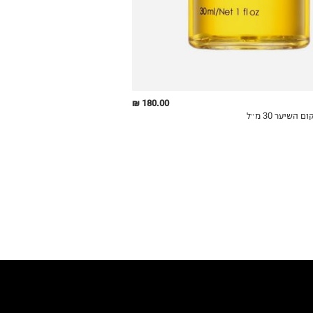
180.00 ₪
QUICKVIEW
MY LIST