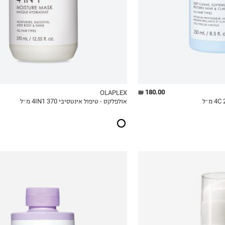
180.00 ₪
OLAPLEX
אולפלקס - טיפול אינטסיבי 4IN1 370 מ״ל
ICKVIEW
MY LIST
QUICKVIEW