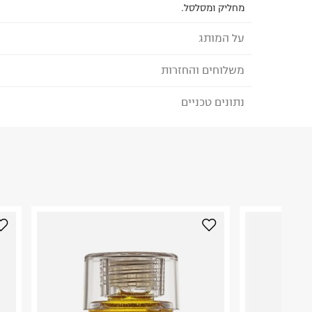
מחליק ומסלסל.
על המותג
משלוחים והחזרות
OLAPLEX
מותג הפרופשיונאל הב
נתונים טכניים
לבחירת בשיטת המשלוח המתאימה לכם,
נא ללחוץ כאן
טיפוח השיער! תכשיר מהפכני שמרחיב את טווח א
הזמנתם והתחרטתם?
בשיער. טיפול האולפלקס מגן על השיער מפני נזקים 
טיפולי החלקה ונזקי סביבה, הודות ליכולתו לחזק א
הרכב בד/חומר
:
97% כותנה 3% אלסטן
מבנה השערה ולשפר את עמידות צבע השיער 
₪) לזמן מוגבל! חינם בהזמנות מעל 500 ₪.
לפרטים נא
ארץ ייצור
:
ארה"ב
ניתן גם להחזיר את החבילה דרך דואר ישראל ללא תשל
היבואן
כאן
.
ניו ליין קוסמטיקס
שידולבסקי 5, יבנה.
לפני החזרת החבילה, חשוב להדביק את מדבקת הגוביי
ח.פ. 511935264
במקום בו הודבקה הכתובת שלכם.
פריטים שבירים יש להחזיר עם שליח דרך ממשק ההחז
בהתאם לתנאי השימוש.