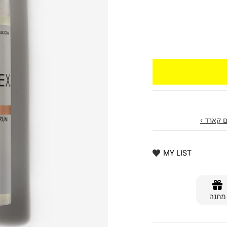
 קארד ›
MY LIST
מתנה