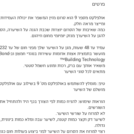
פרטים
אולפלקס מספר 9 הוא סרום מזין המשפר את יכולת הע
ומייצר מראה חלק.
כמה שאיבות של הסרום יוצרות שכבת הגנה על השיערה, הסרום
להגן על השיערך מנזק יומיומי מחום וזיהום.
עמיד עד 48 שעות, מגן על השיער שלך מפני חום של עד 232 מעלות צלזיוס
מועשר בתמצית אצות
Building Technology™
משאיר אותך עם ברק, רכות ומונע חשמל סטטי.
מתאים לכל סוגי השיער
מושלם של השיער
הוראות שימוש: להניח כמות לפי הצורך בכף היד ולהתחיל א
השורשים.
לא למרוח על שורשי השיער.
לשיער דק וקצר כמות קטנה, לשיער עבה ומלא כמות בינונית,
גדולה.
רצוי למרוח את הסרום על השיער לפני ביצוע פעולות חום כגון