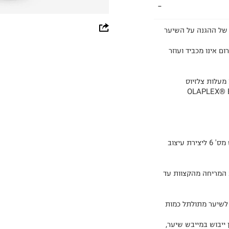
whatsapp
מידות של ההגנה על השיער
facebook
 אינו מכביד ועוזר
pinterest
copy link
 אדומות עשירות בנוגדי חמצון וב-OLAPLEX® Bond
טיפ: מומלץ להשתמש באולפלקס מס' 9 בשילוב עם אולפלקס מס' 6 ליצירת עיצוב
ת המריחה מהקצוות עד
 לשיער מתולתל כמות
 ייבוש במייבש שיער,