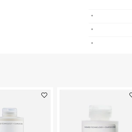
ינלאומי OLAPLEX הוא בין המובילים בתחום
.
פשרויות הטיפול
הנגרמים מהבהרות,
ת השיער, לשקם את
החזרות / החלפות בקליק עם שליח עד הבית ב-14.9 ₪ (במקום ב-19.9
לאורך זמן.
 ללחוץ כאן
.
ום.
למידע נא ללחוץ
נא על גבי החבילה
רות באתר בלבד