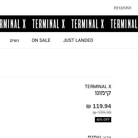
התחברות
JUST LANDED
ON SALE
נשים
TERMINAL X
קימונו
119.94 ₪
199.90 ₪
40% OFF
שמנת
צבע
: