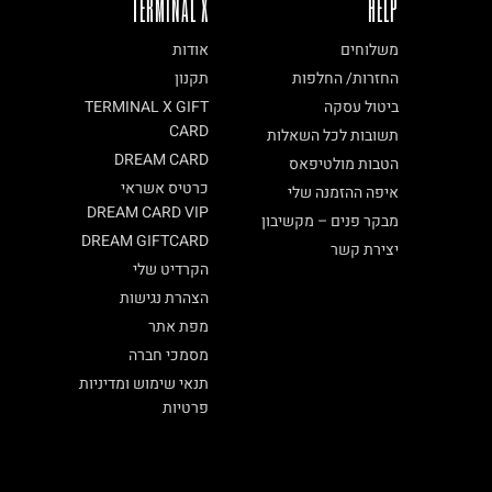
TERMINAL X
HELP
משלוחים
אודות
החזרות/ החלפות
תקנון
ביטול עסקה
TERMINAL X GIFT
CARD
תשובות לכל השאלות
DREAM CARD
הטבות מולטיפאס
כרטיס אשראי
איפה ההזמנה שלי
DREAM CARD VIP
מבקר פנים – מקשיבון
DREAM GIFTCARD
יצירת קשר
הקרדיט שלי
הצהרת נגישות
מפת אתר
מסמכי חברה
תנאי שימוש ומדיניות
פרטיות