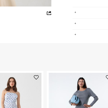
whatsapp
facebook
pinterest
ים, גברים וילדים.
.
שמש סמן לפריטי
copy link
למעורר קנאה.
החזרות / החלפות בקליק עם שליח עד הבית ב-14.9 ₪ (במקום ב-19.9
 ללחוץ כאן
.
ום.
למידע נא ללחוץ
נא על גבי החבילה
רות באתר בלבד