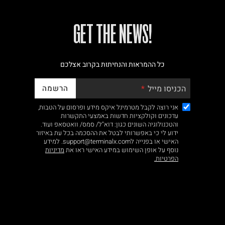
!GET THE NEWS
כל ההמראות והנחיתות בקרוב אצלכם
הרשמה
הכניסו מייל
אני רוצה לקבל מטרמינל איקס מידע ופרסום על הטבות,
עדכונים וקולקציות חדשות באמצעי התקשרות
והטכנולוגיה השונים כגון: דוא"ל/ סמס/ וואטסאפ ועוד.
ידוע לי כי באפשרותי לבטל את ההסכמה בכל עת באיזור
האישי או בפנייה לsupport@terminalx.com. למידע
נוסף על אופן השימוש במידע האישי ראו את
מדיניות
הפרטיות.