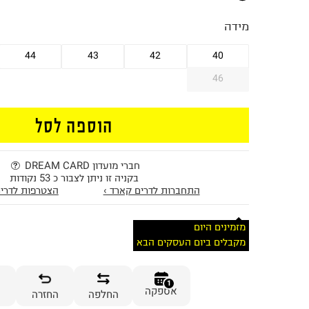
מידה
44
43
42
40
46
הוספה לסל
חברי מועדון DREAM CARD
בקניה זו ניתן לצבור כ 53 נקודות
התחברות לדרים קארד ›
הצטרפות לדרים
מזמינים היום
מקבלים ביום העסקים הבא
1
אספקה
החלפה
החזרה