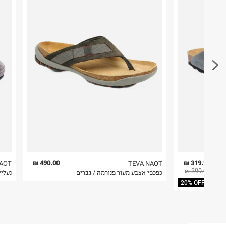
דרך בן צבי 84, תל אביב.
ח.פ. 512368424
פריטים שבירים יש להחזיר עם שליח דרך ממשק ההחז
בהתאם לתנאי השימוש.
חשוב לשים לב:
1. לא ניתן להחזיר פריטים שבירים דרך הדואר.
2. לא ניתן להחזיר חולצות בי"ס מודפסות בהדפסה אישית.
3. מוצרי טיפוח ניתן להחזיר סגורים באריזתם המקורית
להחזיר לקים.
4. לא ניתן להחזיר ויטמינים ותוספי תזונה.
5. יש להחזיר את כל הפריטים עם התוויות.
6. נעליים ניתן להחזיר רק בקופסתם המקורית בלבד.
490.00 ₪
319.92 ₪
NAOT
TEVA NAOT
399.90 ₪
כפכפי אצבע מעור פנורמה / גברים
נעליי
20% OFF