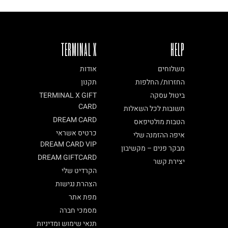
TERMINAL X
HELP
משלוחים
אודות
החזרות/ החלפות
תקנון
ביטול עסקה
TERMINAL X GIFT
CARD
תשובות לכל השאלות
DREAM CARD
הטבות מולטיפאס
כרטיס אשראי
איפה ההזמנה שלי
DREAM CARD VIP
מבקר פנים – מקשיבון
DREAM GIFTCARD
יצירת קשר
הקרדיט שלי
הצהרת נגישות
מפת אתר
מסמכי חברה
תנאי שימוש ומדיניות