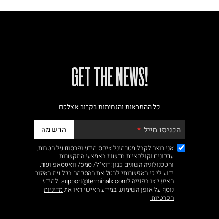
!GET THE NEWS
כל ההמראות והנחיתות בקרוב אצלכם
הרשמה
הכניסו מייל
אני רוצה לקבל מטרמינל איקס מידע ופרסום על הטבות,
עדכונים וקולקציות חדשות באמצעי התקשרות
והטכנולוגיה השונים כגון: דוא"ל/ סמס/ וואטסאפ ועוד.
ידוע לי כי באפשרותי לבטל את ההסכמה בכל עת באיזור
האישי או בפנייה לsupport@terminalx.com. למידע
נוסף על אופן השימוש במידע האישי ראו את
מדיניות
הפרטיות.