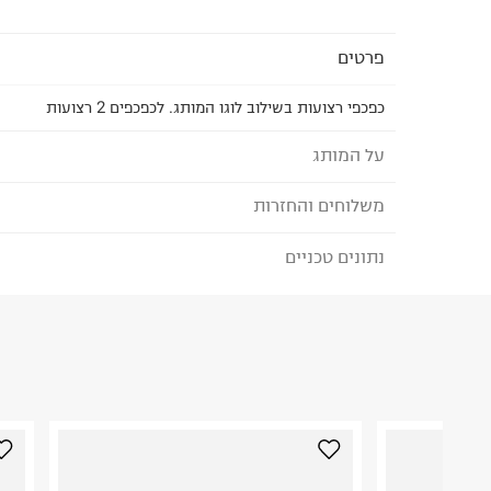
פרטים
כפכפי רצועות בשילוב לוגו המותג. לכפכפים 2 רצועות
על המותג
משלוחים והחזרות
REEF - ריף
כשהאחים הארגנטינאיים פרננדו וסנטיאגו אגורי השתקע
נתונים טכניים
לבחירת בשיטת המשלוח המתאימה לכם,
נא ללחוץ כאן
הזמנתם והתחרטתם?
את מותג הנעלת החוף שלהם reef, מ
את המוצרים וכמוהם עשו עוד ועוד אנשי שמש וחוף מס
הרכב בד/חומר
:
Suede
שהמותג הפופולרי צבר לעצמו מוניטין של מותג כפכפ
₪) לזמן מוגבל! חינם בהזמנות מעל 500 ₪.
לפרטים נא
ארץ ייצור
:
סין
בעולם.
ניתן גם להחזיר את החבילה דרך דואר ישראל ללא תשל
אין הוראות מיוחדות
כאן
.
היבואן
לפני החזרת החבילה, חשוב להדביק את מדבקת הגוביי
איי.אי.איל בע"מ
במקום בו הודבקה הכתובת שלכם.