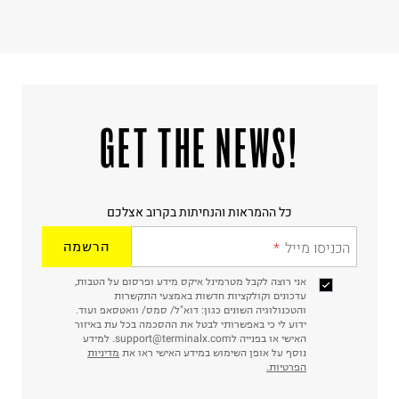
קריית שדה התעופה
ח.פ. 515722536
!GET THE NEWS
כל ההמראות והנחיתות בקרוב אצלכם
הכניסו מייל
הרשמה
אני רוצה לקבל מטרמינל איקס מידע ופרסום על הטבות,
עדכונים וקולקציות חדשות באמצעי התקשרות
והטכנולוגיה השונים כגון: דוא"ל/ סמס/ וואטסאפ ועוד.
ידוע לי כי באפשרותי לבטל את ההסכמה בכל עת באיזור
האישי או בפנייה לsupport@terminalx.com. למידע
נוסף על אופן השימוש במידע האישי ראו את
מדיניות
הפרטיות.