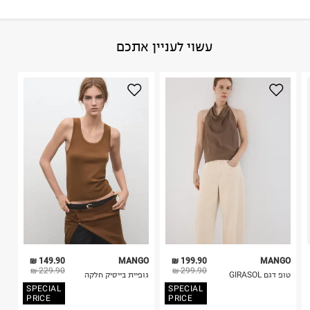
גבי החבילה במקום בו הודבקה הכתובת שלכם.
פריטים שבירים יש להחזיר עם שליח דרך ממשק ההחזרות
באתר בלבד בהתאם לתנאי השימוש.
הרכב בד/חומר
:
54% ויסקוזה 28% פוליאסטר ממוחזר 18% פוליאמיד
עשוי לעניין אתכם
חשוב לשים לב:
ממוחז
ארץ ייצור
:
טיוואן
1. לא ניתן להחזיר פריטים שבירים דרך הדואר.
הוראות כביסה
2. לא ניתן להחזיר חולצות בי"ס מודפסות בהדפסה אישית.
3. מוצרי טיפוח ניתן להחזיר סגורים באריזתם המקורית
בלבד. לא ניתן להחזיר לקים.
4. לא ניתן להחזיר ויטמינים ותוספי תזונה.
5. יש להחזיר את כל הפריטים עם התוויות.
כביסה עדינה במכונה עד-30°C
6. נעליים ניתן להחזיר רק בקופסתם המקורית בלבד.
לכבס צבעים כהים בנפרד
ללא חומרי הלבנה, ללא השריה
אין לשפשף במקום אחד
לייבש הפוך ובצל
אין לייבש במכונת ייבוש
אסור לגהץ
ניקוי יבש אסור
ללא סחיטה
149.90 ₪
MANGO
199.90 ₪
MANGO
היבואן
229.90 ₪
299.90 ₪
טופ דגם GIRASOL
גופיית בייסיק חלקה
טרמינל איקס אונליין בע"מ
SPECIAL
SPECIAL
בית פוקס-רח' החרמון
PRICE
PRICE