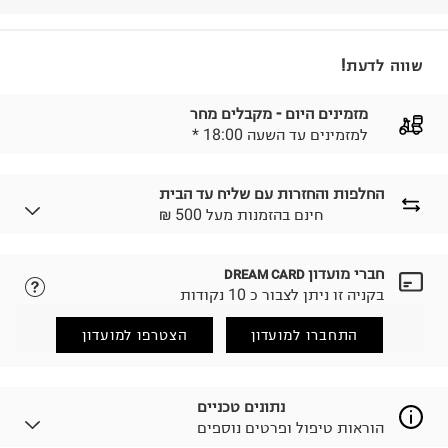
שווה לדעת!
מזמינים היום - מקבלים מחר
* למזמינים עד השעה 18:00
החלפות והחזרות עם שליח עד הבית
₪ חינם בהזמנות מעל 500
חברי מועדון
DREAM CARD
לבחירת בשיטת המשלוח המתאימה לכם,
נא ללחוץ כאן.
בקניה זו ניתן לצבור כ 10 נקודות
הזמנתם והתחרטתם?
החזרות / החלפות בקליק עם שליח עד הבית ב-14.9 ₪
התחברו למועדון
הצטרפו למועדון
(במקום ב-19.9 ₪) לזמן מוגבל! חינם בהזמנות מעל 500 ₪.
לפרטים נא ללחוץ כאן
.
ניתן גם להחזיר את החבילה דרך דואר ישראל ללא תשלום.
נתונים טכניים
למידע נא ללחוץ כאן
.
הוראות טיפול ופרטים נוספים
לפני החזרת החבילה, חשוב להדביק את מדבקת הגוביינא על