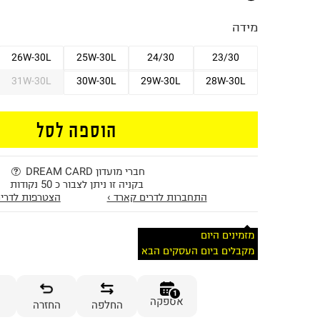
מידה
26W-30L
25W-30L
24/30
23/30
31W-30L
30W-30L
29W-30L
28W-30L
הוספה לסל
חברי מועדון DREAM CARD
בקניה זו ניתן לצבור כ 50 נקודות
התחברות לדרים קארד ›
הצטרפות לדרים
מזמינים היום
מקבלים ביום העסקים הבא
1
אספקה
החלפה
החזרה