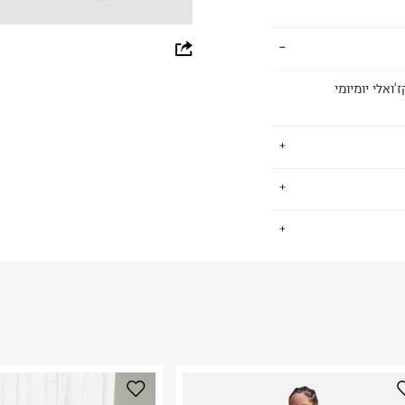
whatsapp
facebook
ה קז'ואלי יומיומי
pinterest
copy link
מאז המצאתם של מכנסי הג'ינס הראשונים ע"י לוי שטראוס בשנת 1873
.
מים קלאסיים,
ם וסטייל על זמני.
החזרות / החלפות בקליק עם שליח עד הבית ב-14.9 ₪ (במקום ב-19.9
 ללחוץ כאן
.
ום.
למידע נא ללחוץ
נא על גבי החבילה