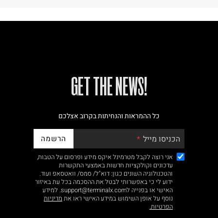
!GET THE NEWS
כל ההמראות והנחיתות בקרוב אצלכם
הרשמה
הכניסו מייל
אני רוצה לקבל מטרמינל איקס מידע ופרסום על הטבות,
עדכונים וקולקציות חדשות באמצעי התקשרות
והטכנולוגיה השונים כגון: דוא"ל/ סמס/ וואטסאפ ועוד.
ידוע לי כי באפשרותי לבטל את ההסכמה בכל עת באיזור
האישי או בפנייה לsupport@terminalx.com. למידע
נוסף על אופן השימוש במידע האישי ראו את
מדיניות
הפרטיות.