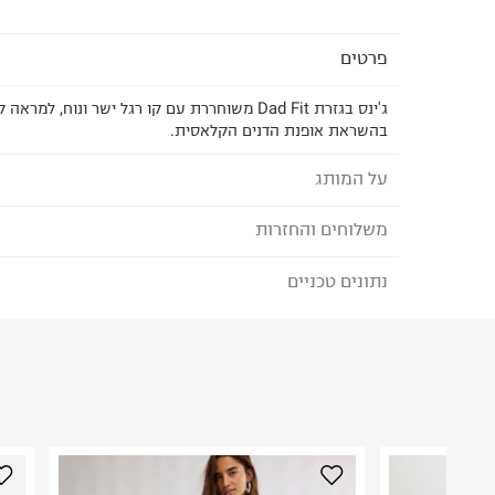
פרטים
ג'ינס בגזרת Dad Fit משוחררת עם קו רגל ישר ונוח, למרא
בהשראת אופנת הדנים הקלאסית.
על המותג
משלוחים והחזרות
LEVIS - לוויס
נתונים טכניים
לבחירת בשיטת המשלוח המתאימה לכם,
נא ללחוץ כאן
הם לא הפסיקו להפתיע את מילוני לובשי הדנים עם דג
הזמנתם והתחרטתם?
דגמים חדשים ומעודכנים, חדשנות בעיצוב וייצור ג'ינסי
הרכב בד/חומר
:
100% Cotton
₪) לזמן מוגבל! חינם בהזמנות מעל 500 ₪.
לפרטים נא
ארץ ייצור
:
סרי-לאנקה
ניתן גם להחזיר את החבילה דרך דואר ישראל ללא תשל
הוראות כביסה
כאן
.
לפני החזרת החבילה, חשוב להדביק את מדבקת הגוביי