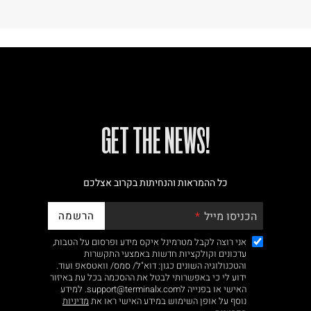
!GET THE NEWS
כל ההמראות והנחיתות בקרוב אצלכם
הרשמה
הכניסו מייל
אני רוצה לקבל מטרמינל איקס מידע ופרסום על הטבות,
עדכונים וקולקציות חדשות באמצעי התקשרות
והטכנולוגיה השונים כגון: דוא"ל/ סמס/ וואטסאפ ועוד.
ידוע לי כי באפשרותי לבטל את ההסכמה בכל עת באיזור
האישי או בפנייה לsupport@terminalx.com. למידע
נוסף על אופן השימוש במידע האישי ראו את
מדיניות