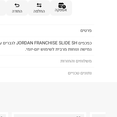
1
אספקה
החלפה
החזרה
פרטים
כפכפים HISE SLIDE SH
גמישה ונוחות מרבית לשימוש יום-יומי.
משלוחים והחזרות
נתונים טכניים
לבחירת בשיטת המשלוח המתאימה לכם,
נא ללחוץ כאן
הזמנתם והתחרטתם?
הרכב בד/חומר
:
100% Synthetic;
₪) לזמן מוגבל! חינם בהזמנות מעל 500 ₪.
לפרטים נא
ארץ ייצור
:
וייטנאם
ניתן גם להחזיר את החבילה דרך דואר ישראל ללא תשל
הוראות כביסה
כאן
.