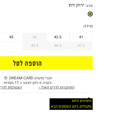
ירוק זית
צבע
:
מידה
45
44
42.5
41
49.5
48.5
47.5
הוספה לסל
חברי מועדון DREAM CARD
בקניה זו ניתן לצבור כ 11 נקודות
התחברות לדרים קארד ›
הצטרפות לדרים
מזמינים היום
מקבלים ביום העסקים הבא