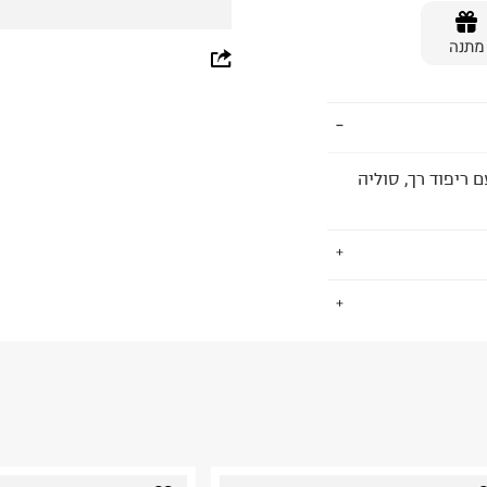
מתנה
whatsapp
facebook
pinterest
JORDAN FRANC לגברים עם ריפוד רך, סוליה
copy link
.
החזרות / החלפות בקליק עם שליח עד הבית ב-14.9 ₪ (במקום ב-19.9
 ללחוץ כאן
.
ום.
למידע נא ללחוץ