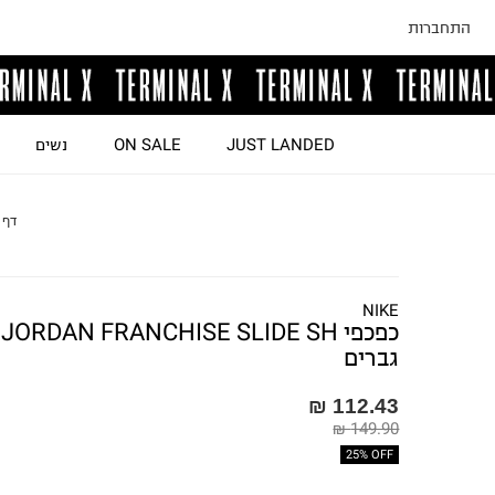
התחברות
JUST LANDED
ON SALE
נשים
דף 
NIKE
כפכפ
גברים
112.43 ₪
149.90 ₪
25% OFF