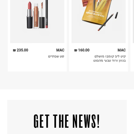
6. נעליים ניתן להחזיר רק בקופסתם המקורית בלבד.
235.00 ₪
MAC
160.00 ₪
MAC
קיט ליפ קומבו מושלם
סט שפתיים
בגוון ורוד טבעי מהפנט
!GET THE NEWS