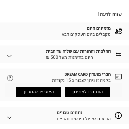
שווה לדעת!
מזמינים היום
מקבלים ביום העסקים הבא
החלפות והחזרות עם שליח עד הבית
₪ חינם בהזמנות מעל 500
חברי מועדון
DREAM CARD
לבחירת בשיטת המשלוח המתאימה לכם,
נא ללחוץ כאן.
בקניה זו ניתן לצבור כ 15 נקודות
הזמנתם והתחרטתם?
החזרות / החלפות בקליק עם שליח עד הבית ב-14.9 ₪
התחברו למועדון
הצטרפו למועדון
(במקום ב-19.9 ₪) לזמן מוגבל! חינם בהזמנות מעל 500 ₪.
לפרטים נא ללחוץ כאן
.
ניתן גם להחזיר את החבילה דרך דואר ישראל ללא תשלום.
נתונים טכניים
למידע נא ללחוץ כאן
.
הוראות טיפול ופרטים נוספים
לפני החזרת החבילה, חשוב להדביק את מדבקת הגוביינא על
גבי החבילה במקום בו הודבקה הכתובת שלכם.