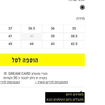
מידה
37
36.5
36
35
41
40
39
38.5
45
44
43
42.5
הוספה לסל
חברי מועדון DREAM CARD
בקניה זו ניתן לצבור כ 30 נקודות
התחברות לדרים קארד ›
הצטרפות לדרים
מזמינים היום
מקבלים ביום העסקים הבא