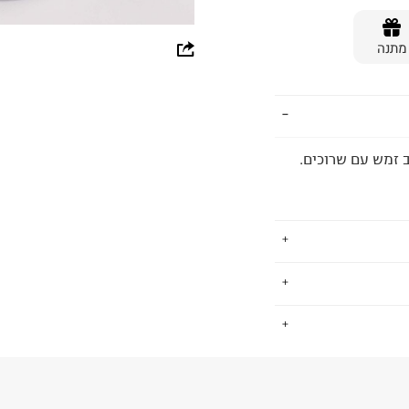
whatsapp
מתנה
facebook
pinterest
copy link
קרסול בשילוב זמש עם שרוכים.
כמחזור, תרומה
.
ר. זאת על ידי הפחתת
ועיצוב מחזור-החיים
החזרות / החלפות בקליק עם שליח עד הבית ב-14.9 ₪ (במקום ב-19.9