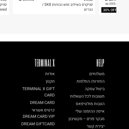
359.90 ₪
סניקרס בשילוב זמש גבוהות SK8 /
ח.פ. 512480740
גברים
Tapered
30% OFF
TERMINAL X
HELP
משלוחים
אודות
החזרות/ החלפות
תקנון
ביטול עסקה
TERMINAL X GIFT
CARD
תשובות לכל השאלות
DREAM CARD
הטבות מולטיפאס
כרטיס אשראי
איפה ההזמנה שלי
DREAM CARD VIP
מבקר פנים – מקשיבון
DREAM GIFTCARD
יצירת קשר