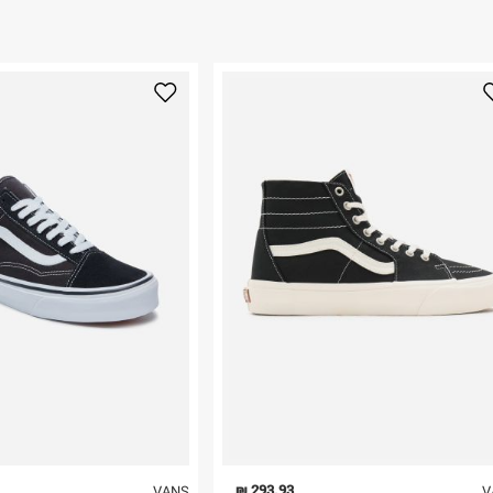
 ללחוץ כאן
.
ום.
למידע נא ללחוץ
נא על גבי החבילה
רות באתר בלבד
 בלבד. לא ניתן
293.93 ₪
VANS
V