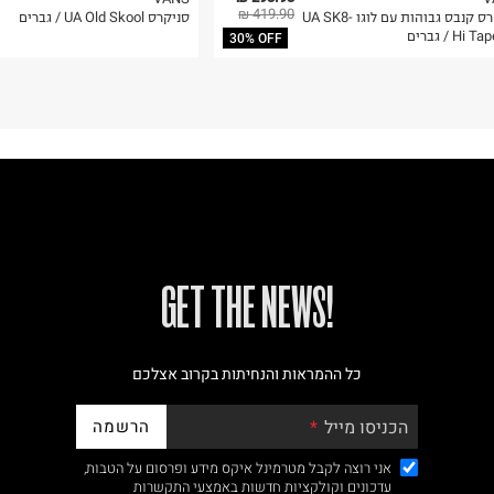
419.90 ₪
סניקרס קנבס גבוהות עם לוגו UA SK8-
סניקרס UA Old Skool / גברים
Hi  / גברים
30% OFF
!GET THE NEWS
כל ההמראות והנחיתות בקרוב אצלכם
הרשמה
הכניסו מייל
אני רוצה לקבל מטרמינל איקס מידע ופרסום על הטבות,
עדכונים וקולקציות חדשות באמצעי התקשרות