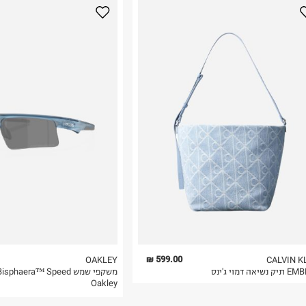
נא על גבי החבילה
רות באתר בלבד
 בלבד. לא ניתן
599.00 ₪
OAKLEY
CALVIN K
יאה דמוי ג'ינס
משקפי שמש isphaera™ Speed
Oakley