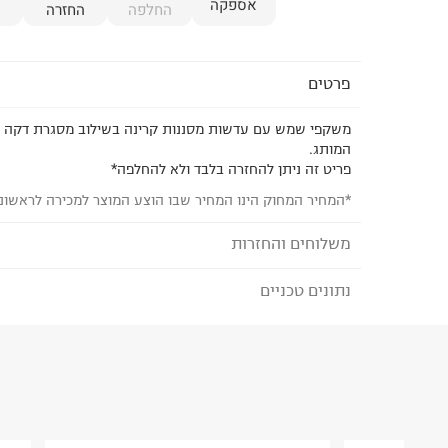
אספקה
החלפה
החזרה
פרטים
משקפי שמש עם עדשות מסננות קרינה בשילוב מסגרת דקה ומ
המותג.
פריט זה ניתן להחזרה בלבד ולא להחלפה*
*המחיר המחוק הינו המחיר שבו הוצע המוצר למכירה לראשונ
משלוחים והחזרות
נתונים טכניים
לבחירת בשיטת המשלוח המתאימה לכם,
נא ללחוץ כאן
הזמנתם והתחרטתם?
הרכב בד/חומר
:
Metal
₪) לזמן מוגבל! חינם בהזמנות מעל 500 ₪.
לפרטים נא
ארץ ייצור
:
איטליה
ניתן גם להחזיר את החבילה דרך דואר ישראל ללא תשל
היבואן
כאן
.
טרמינל איקס אונליין בע"מ