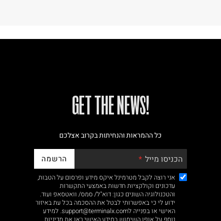
!GET THE NEWS
כל ההמראות והנחיתות בקרוב אצלכם
הרשמה
הכניסו מייל
אני רוצה לקבל מטרמינל איקס מידע ופרסום על הטבות,
עדכונים וקולקציות חדשות באמצעי התקשרות
והטכנולוגיה השונים כגון: דוא"ל/ סמס/ וואטסאפ ועוד.
ידוע לי כי באפשרותי לבטל את ההסכמה בכל עת באיזור
האישי או בפנייה לsupport@terminalx.com. למידע
נוסף על אופן השימוש במידע האישי ראו את
מדיניות