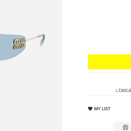
 קארד ›
MY LIST