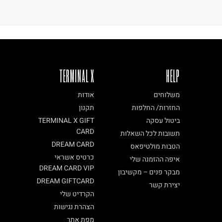
ניתן להחזירו ע"י שליח בלבד.
TERMINAL X
HELP
משלוחים
אודות
החזרות/ החלפות
תקנון
ביטול עסקה
TERMINAL X GIFT
CARD
תשובות לכל השאלות
DREAM CARD
הטבות מולטיפאס
כרטיס אשראי
איפה ההזמנה שלי
DREAM CARD VIP
מבקר פנים – מקשיבון
DREAM GIFTCARD
יצירת קשר
הקרדיט שלי
הצהרת נגישות
מפת אתר