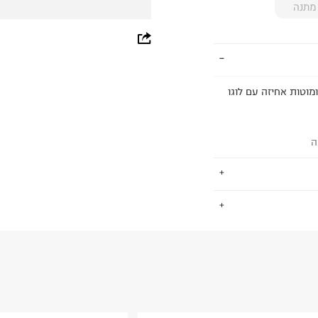
מתנה
whatsapp
facebook
וטות אחיזה עם לוגו
pinterest
copy link
ה
.
החזרות / החלפות בקליק עם שליח עד הבית ב-14.9 ₪ (במקום ב-19.9
 ללחוץ כאן
.
ום.
למידע נא ללחוץ