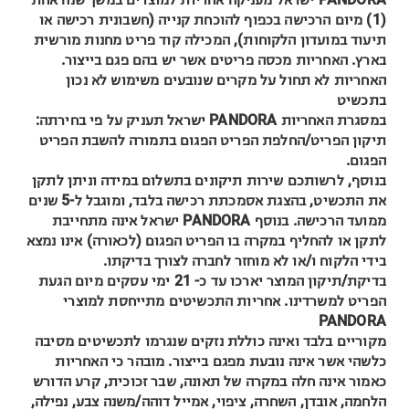
(1) מיום הרכישה בכפוף להוכחת קנייה (חשבונית רכישה או
תיעוד במועדון הלקוחות), המכילה קוד פריט מחנות מורשית
בארץ. האחריות מכסה פריטים אשר יש בהם פגם בייצור.
האחריות לא תחול על מקרים שנובעים משימוש לא נכון
בתכשיט
במסגרת האחריות PANDORA ישראל תעניק על פי בחירתה:
תיקון הפריט/החלפת הפריט הפגום בתמורה להשבת הפריט
הפגום.
בנוסף, לרשותכם שירות תיקונים בתשלום במידה וניתן לתקן
את התכשיט, בהצגת אסמכתת רכישה בלבד, ומוגבל ל-5 שנים
ממועד הרכישה. בנוסף PANDORA ישראל אינה מתחייבת
לתקן או להחליף במקרה בו הפריט הפגום (לכאורה) אינו נמצא
בידי הלקוח ו/או לא מוחזר לחברה לצורך בדיקתו.
בדיקת/תיקון המוצר יארכו עד כ- 21 ימי עסקים מיום הגעת
הפריט למשרדינו. אחריות התכשיטים מתייחסת למוצרי
PANDORA
מקוריים בלבד ואינה כוללת נזקים שנגרמו לתכשיטים מסיבה
כלשהי אשר אינה נובעת מפגם בייצור. מובהר כי האחריות
כאמור אינה חלה במקרה של תאונה, שבר זכוכית, קרע הדורש
הלחמה, אובדן, השחרה, ציפוי, אמייל דוהה/משנה צבע, נפילה,