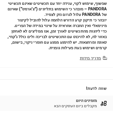
שפשוף, שימוש לקוי, ענידה יחד עם תכשיטים שאינם תכשיטי
PANDORA – מובהר כי השימוש בתליונים (“צ’ארמס”) שאינם
של PANDORA עלול לגרום נזק לצמיד.
יובהר כי תיקון קרע הדורש הלחמה עלול להוביל לקיצור
מינימאלי ואין החברה אחראית על שינוי במידה של הפריט.
כדי ליהנות מהתכשיטים לאורך זמן, אנו ממליצים לא לאחסן
באזור לח, לא להיכנס עם התכשיטים לבריכה ולים כולל ג’קוזי,
סאונה ומרחצאות. יש להימנע ממגע עם חומרי ניקוי, בישום,
קרמים ושימוש בעת פעילות גופנית.
מדריך מידות
שווה לדעת!
מזמינים היום
מקבלים ביום העסקים הבא