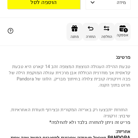
הוספה לסל
מידה
הוספה לסל
1
אספקה
החלפה
החזרה
מתנה
פרטים:
1
טבעת ההילה העגולה הנוצצת המצופה זהב 14 קארט היא טבעת
קלאסית אך מודרנית הכוללת אבן מרכזית עגולה המוקפת הילה של
פבה זירקוניה קובית צלולה בחיתוך מבריק. הלוגו של Pandora
חרוט בתוך הקנה.
החזרות יתבצעו רק באריזה המקורית ובצירוף תעודת האחראיות.
שיבוץ: זרקוניה
פריט זה ניתן להחזרה בלבד ולא להחלפה*
אחריות:
PANDORA ישראל מעניקה אחריות למוצרים במשך שנה אחת