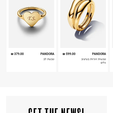
ח.פ.
514496231
4. לא ניתן להחזיר ויטמינים ותוספי תזונה.
5. יש להחזיר את כל הפריטים עם התוויות.
6. נעליים ניתן להחזיר רק בקופסתם המקורית בלבד.
379.00 ₪
PANDORA
599.00 ₪
PANDORA
טבעות זוגיות בעיצוב
טבעת לב
גלים