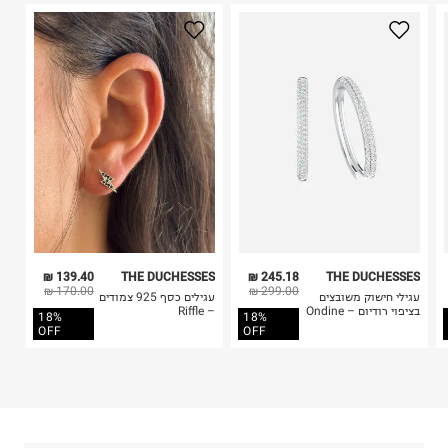
היבואן
2. לא ניתן להחזיר חולצות בי"ס מודפסות בהדפסה אישית.
טרמינל איקס אונליין בע"מ
3. מוצרי טיפוח ניתן להחזיר סגורים באריזתם המקורית
בית פוקס-רח' החרמון
בלבד. לא ניתן להחזיר לקים.
קריית שדה התעופה
4. לא ניתן להחזיר ויטמינים ותוספי תזונה.
ח.פ. 515722536
5. יש להחזיר את כל הפריטים עם התוויות.
6. נעליים ניתן להחזיר רק בקופסתם המקורית בלבד.
139.40 ₪
THE DUCHESSES
245.18 ₪
THE DUCHESSES
170.00 ₪
299.00 ₪
עגילי חישוק משובצים
עגילים כסף 925 צמודים
בציפוי רודיום – Ondine
– Riffle
18%
18%
OFF
OFF