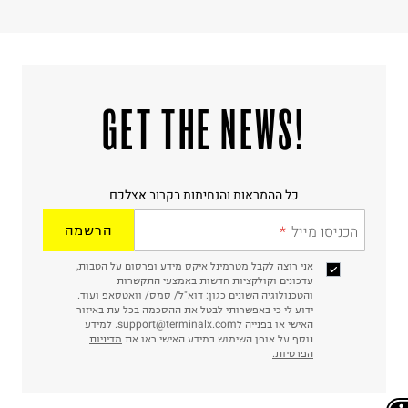
!GET THE NEWS
כל ההמראות והנחיתות בקרוב אצלכם
הכניסו מייל
הרשמה
אני רוצה לקבל מטרמינל איקס מידע ופרסום על הטבות,
עדכונים וקולקציות חדשות באמצעי התקשרות
והטכנולוגיה השונים כגון: דוא"ל/ סמס/ וואטסאפ ועוד.
ידוע לי כי באפשרותי לבטל את ההסכמה בכל עת באיזור
האישי או בפנייה לsupport@terminalx.com. למידע
נוסף על אופן השימוש במידע האישי ראו את
מדיניות
הפרטיות.