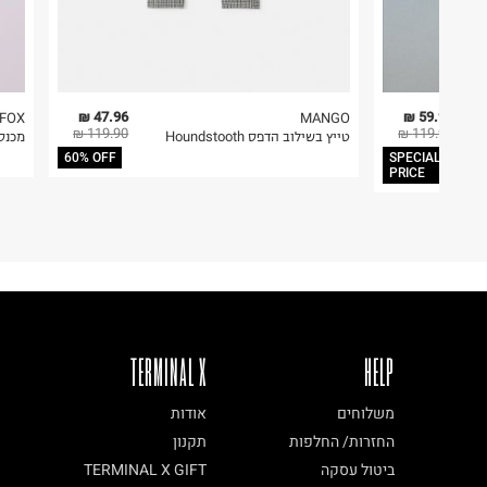
47.96 ₪
59.90 ₪
FOX
MANGO
119.90 ₪
119.90 ₪
טייץ בשילוב הדפס Houndstooth
מכנסי
60% OFF
SPECIAL
PRICE
TERMINAL X
HELP
משלוחים
אודות
החזרות/ החלפות
תקנון
ביטול עסקה
TERMINAL X GIFT