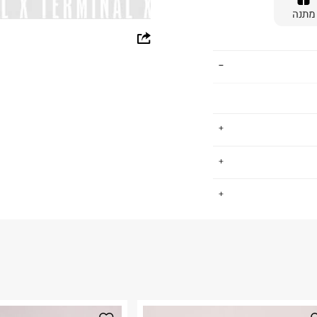
מתנה
whatsapp
facebook
pinterest
copy link
תינוקות, ששם את
.
ן מוצרים רחב עם
דגש על נוחות, איכות ומחיר נגיש. גם אנחנו, כמו ב FOX, חושבים ש -
COTTON 78% 
החזרות / החלפות בקליק עם שליח עד הבית ב-14.9 ₪ (במקום ב-19.9
 ללחוץ כאן
.
ום.
למידע נא ללחוץ