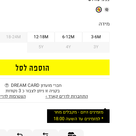
מידה
18-24M
12-18M
6-12M
3-6M
5Y
4Y
3Y
הוספה לסל
חברי מועדון DREAM CARD
בקניה זו ניתן לצבור כ 3 נקודות
התחברות לדרים קארד ›
הצטרפות לדרים
מזמינים היום - מקבלים מחר
* למזמינים עד השעה 18:00