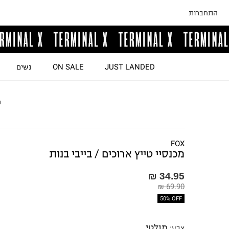
התחברות
JUST LANDED
ON SALE
נשים
ד
FOX
מכנסיי טייץ ארוכים / בייבי בנות
34.95 ₪
69.90 ₪
50% OFF
מולטי
צבע
: