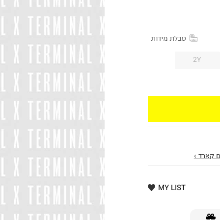
טבלת מידות
2Y
 קארד ›
MY LIST