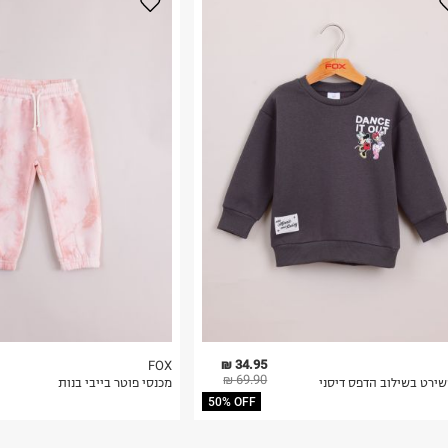
נא על גבי החבילה
רות באתר בלבד
 בלבד. לא ניתן
34.95 ₪
FOX
69.90 ₪
שירט בשילוב הדפס דיסני
מכנסי פוטר בייבי בנות
50% OFF