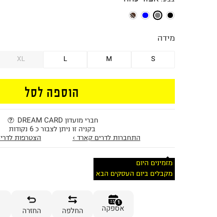
מידה
XL
L
M
S
הוספה לסל
חברי מועדון DREAM CARD
בקניה זו ניתן לצבור כ 6 נקודות
התחברות לדרים קארד ›
הצטרפות לדרים
מזמינים היום
מקבלים ביום העסקים הבא
1
אספקה
החלפה
החזרה