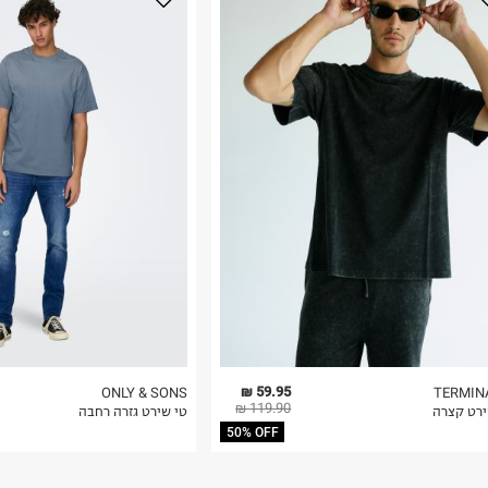
נא על גבי החבילה
רות באתר בלבד
 בלבד. לא ניתן
59.95 ₪
ONLY & SONS
TERMIN
119.90 ₪
ירט קצרה
טי שירט גזרה רחבה
50% OFF