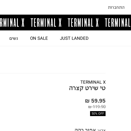
התחברות
JUST LANDED
ON SALE
נשים
TERMINAL X
טי שירט קצרה
59.95 ₪
119.90 ₪
50% OFF
אפור כהה
צבע
: