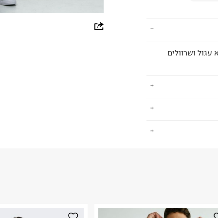
whatsapp
facebook
עגול ושרוולים
pinterest
copy link
ים, גברים וילדים.
.
שמש סמן לפריטי
למעורר קנאה.
החזרות / החלפות בקליק עם שליח עד הבית ב-14.9 ₪ (במקום ב-19.9
 ללחוץ כאן
.
ום.
למידע נא ללחוץ