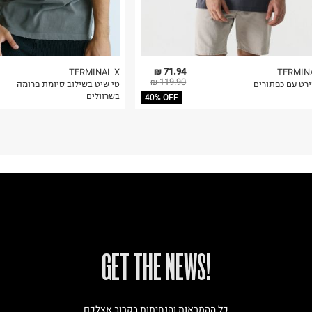
71.94 ₪
TERMINAL X
TERMIN
119.90 ₪
ירט עם כפתורים
טי שיט בשילוב סיומת פרומה
בשרוולים
40% OFF
!GET THE NEWS
כל ההמראות והנחיתות בקרוב אצלכם