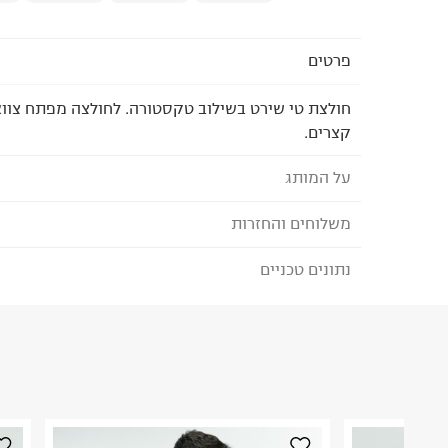
פרטים
חולצת טי שירט בשילוב טקסטורה. לחולצה מפתח צווא 
קצרים.
על המותג
משלוחים והחזרות
TERMINAL X - טרמינל איקס
מותג אופנה סופר טרנדי, בועט ואורבני המציע אופנת נש
נתונים טכניים
לבחירת בשיטת המשלוח המתאימה לכם,
נא ללחוץ כאן
המותג מביא את הטרנדים הלוהטים ביותר בכל רגע ומ
הזמנתם והתחרטתם?
הלבוש הכי נכונים ומדויקים שהופכים את הארון שלנו 
הרכב בד/חומר
:
100%COTTON
₪) לזמן מוגבל! חינם בהזמנות מעל 500 ₪.
לפרטים נא
ארץ ייצור
:
סין
ניתן גם להחזיר את החבילה דרך דואר ישראל ללא תשל
הוראות כביסה
כאן
.