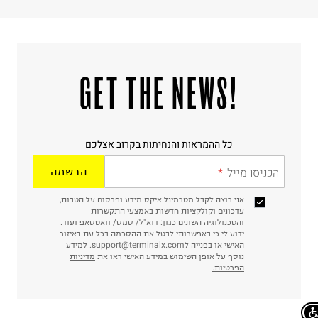
!GET THE NEWS
כל ההמראות והנחיתות בקרוב אצלכם
הכניסו מייל
הרשמה
אני רוצה לקבל מטרמינל איקס מידע ופרסום על הטבות,
עדכונים וקולקציות חדשות באמצעי התקשרות
והטכנולוגיה השונים כגון: דוא"ל/ סמס/ וואטסאפ ועוד.
ידוע לי כי באפשרותי לבטל את ההסכמה בכל עת באיזור
האישי או בפנייה לsupport@terminalx.com. למידע
נוסף על אופן השימוש במידע האישי ראו את
מדיניות
הפרטיות.