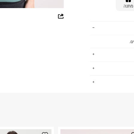
מתנה
whatsapp
facebook
pinterest
ם.
copy link
תינוקות, ששם את
.
ן מוצרים רחב עם
דגש על נוחות, איכות ומחיר נגיש. גם אנחנו, כמו ב FOX, חושבים ש -
החזרות / החלפות בקליק עם שליח עד הבית ב-14.9 ₪ (במקום ב-19.9
 ללחוץ כאן
.
ום.
למידע נא ללחוץ