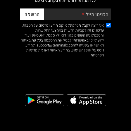
כל ההמראות והנחיתות בקרוב אצלכם
הרשמה
הכניסו מייל
אני רוצה לקבל מטרמינל איקס מידע ופרסום על הטבות,
עדכונים וקולקציות חדשות באמצעי התקשרות
והטכנולוגיה השונים כגון: דוא"ל/ סמס/ וואטסאפ ועוד.
ידוע לי כי באפשרותי לבטל את ההסכמה בכל עת באיזור
האישי או בפנייה לsupport@terminalx.com. למידע
נוסף על אופן השימוש במידע האישי ראו את
מדיניות
הפרטיות.