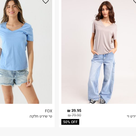
נא על גבי החבילה
רות באתר בלבד
 בלבד. לא ניתן
39.95 ₪
FOX
79.90 ₪
רט וי
טי שירט חלקה
50% OFF