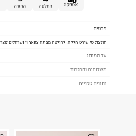
1
אספקה
החלפה
החזרה
פרטים
חולצת טי שירט חלקה. לחולצה מפתח צוואר וי ושרוולים קצרי
על המותג
משלוחים והחזרות
FOX - פוקס
מותג הבייסיק המוביל בישראל לגברים, נשים, ילדים ו
נתונים טכניים
לבחירת בשיטת המשלוח המתאימה לכם,
נא ללחוץ כאן
הבחירות היומיומיות שלנו במרכז המלתחה ומציע מגוו
הזמנתם והתחרטתם?
BASIC IS BEAUTIFUL.
הרכב בד/חומר
:
MODAL 70% POLYESTER 30%
₪) לזמן מוגבל! חינם בהזמנות מעל 500 ₪.
לפרטים נא
ארץ ייצור
:
סין
ניתן גם להחזיר את החבילה דרך דואר ישראל ללא תשל
הוראות כביסה
כאן
.