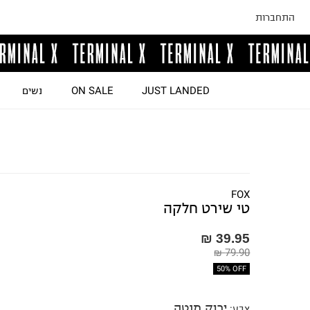
התחברות
JUST LANDED
ON SALE
נשים
FOX
טי שירט חלקה
39.95 ₪
79.90 ₪
50% OFF
ירוק מנטה
צבע
: