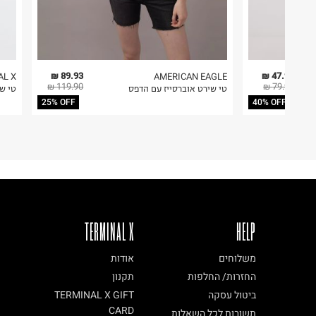
89.93 ₪
47.94 ₪
AL X
AMERICAN EAGLE
119.90 ₪
79.90 ₪
טי שירט אוברסייז עם הדפס
טי שי
25% OFF
40% OFF
TERMINAL X
HELP
משלוחים
אודות
החזרות/ החלפות
תקנון
ביטול עסקה
TERMINAL X GIFT
CARD
תשובות לכל השאלות