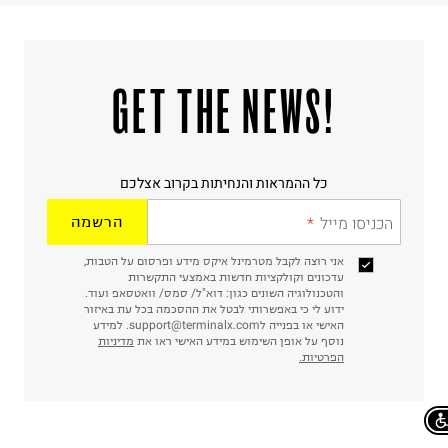
!GET THE NEWS
כל ההמראות והנחיתות בקרוב אצלכם
הכניסו מייל
הרשמה
אני רוצה לקבל מטרמינל איקס מידע ופרסום על הטבות,
עדכונים וקולקציות חדשות באמצעי התקשרות
והטכנולוגיה השונים כגון: דוא"ל/ סמס/ וואטסאפ ועוד.
ידוע לי כי באפשרותי לבטל את ההסכמה בכל עת באיזור
האישי או בפנייה לsupport@terminalx.com. למידע
נוסף על אופן השימוש במידע האישי ראו את
מדיניות
הפרטיות.